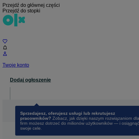
Przejdź do głównej części
Przejdź do stopki
Czat
Twoje konto
Dodaj ogłoszenie
Dla biznesu
opens in a new tab
Sprzedajesz, oferujesz usługi lub rekrutujesz
pracowników?
Zobacz, jak dzięki naszym rozwiązaniom dl
firm możesz dotrzeć do milionów użytkowników — i osiągną
swoje cele.