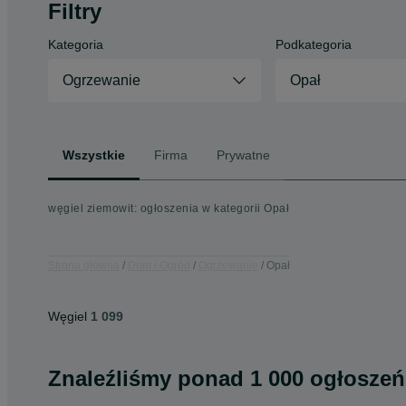
Filtry
Kategoria
Podkategoria
Ogrzewanie
Opał
Wszystkie
Firma
Prywatne
węgiel ziemowit: ogłoszenia w kategorii Opał
Strona główna
Dom i Ogród
Ogrzewanie
Opał
Węgiel
1 099
Znaleźliśmy
ponad
1 000 ogłoszeń