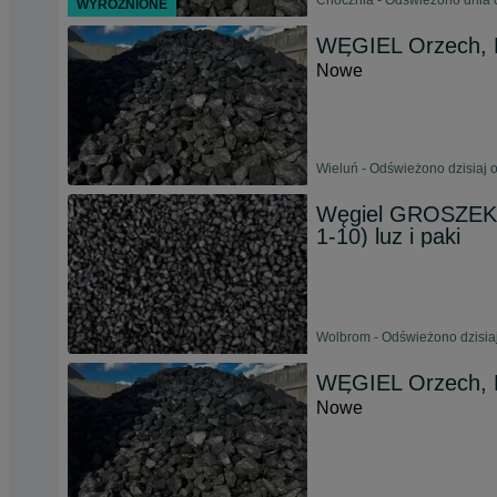
Chocznia - Odświeżono dnia 
WYRÓŻNIONE
WĘGIEL Orzech, 
Nowe
Wieluń - Odświeżono dzisiaj 
Węgiel GROSZEK/
1-10) luz i paki
Wolbrom - Odświeżono dzisiaj
WĘGIEL Orzech, 
Nowe