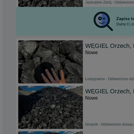
Jastrzębie-Zdrój - Odświeżono
Zapisz 
Damy Ci zn
WĘGIEL Orzech, 
Nowe
Łodygowice - Odświeżono dzis
WĘGIEL Orzech, 
Nowe
Gnojnik - Odświeżono dzisiaj 