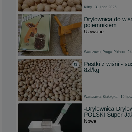
Kliny - 31 lipca 2026
Drylownica do wiś
pojemnikiem
Używane
Warszawa, Praga-Północ - 24
Pestki z wiśni - s
8zl/kg
Warszawa, Białołęka - 19 lip
-Drylownica Drylo
POLSKI Super Ja
Nowe