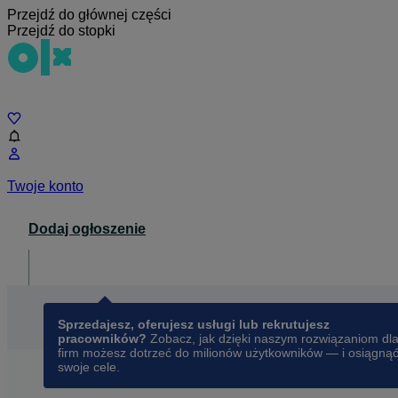
Przejdź do głównej części
Przejdź do stopki
Czat
Twoje konto
Dodaj ogłoszenie
Dla biznesu
opens in a new tab
Sprzedajesz, oferujesz usługi lub rekrutujesz
pracowników?
Zobacz, jak dzięki naszym rozwiązaniom dl
firm możesz dotrzeć do milionów użytkowników — i osiągną
swoje cele.