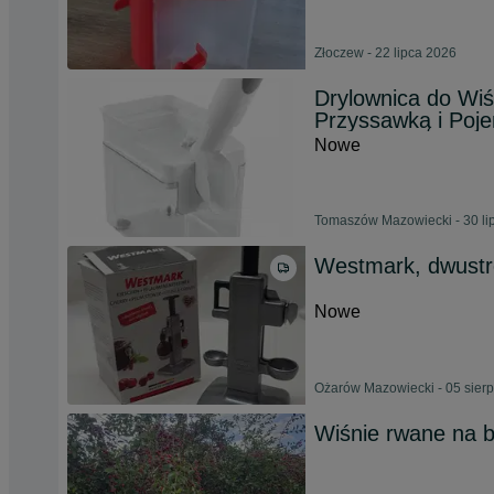
Złoczew - 22 lipca 2026
Drylownica do Wiś
Przyssawką i Poj
Nowe
Tomaszów Mazowiecki - 30 li
Westmark, dwustro
Nowe
Ożarów Mazowiecki - 05 sier
Wiśnie rwane na b