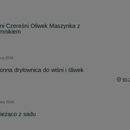
ni Czereśni Oliwek Maszynka z
emnikiem
pca 2026
nna drylownica do wiśni i śliwek
65,
pnia 2026
ieżąco z sadu