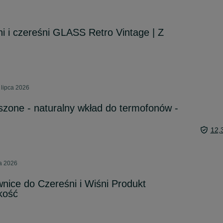
ni i czereśni GLASS Retro Vintage | Z
 lipca 2026
uszone - naturalny wkład do termofonów -
12,
ca 2026
wnice do Czereśni i Wiśni Produkt
kość