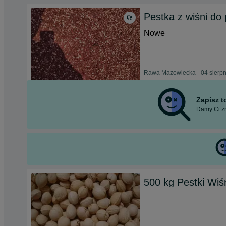
Pestka z wiśni do p
Nowe
Rawa Mazowiecka - 04 sierpn
Zapisz 
Damy Ci zn
500 kg Pestki Wiś