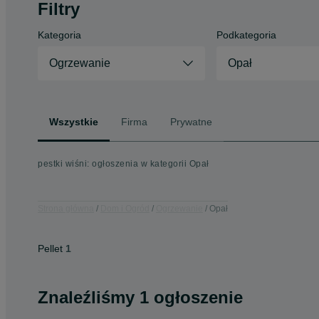
Filtry
Kategoria
Podkategoria
Ogrzewanie
Opał
Wszystkie
Firma
Prywatne
pestki wiśni: ogłoszenia w kategorii Opał
Strona główna
Dom i Ogród
Ogrzewanie
Opał
Pellet
1
Znaleźliśmy 1 ogłoszenie