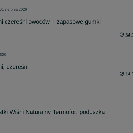
01 sierpnia 2026
śni czereśni owoców + zapasowe gumki
34,
2026
i, czereśni
14,
stki Wiśni Naturalny Termofor, poduszka