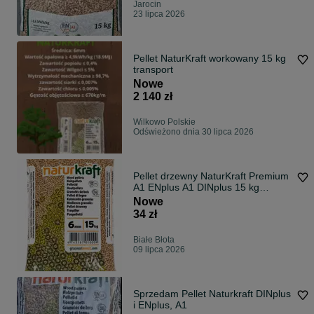
Jarocin
23 lipca 2026
Pellet NaturKraft workowany 15 kg
transport
Nowe
2 140 zł
Wilkowo Polskie
Odświeżono dnia 30 lipca 2026
Pellet drzewny NaturKraft Premium
A1 ENplus A1 DINplus 15 kg
certyfikowany
Nowe
34 zł
Białe Błota
09 lipca 2026
Sprzedam Pellet Naturkraft DINplus
i ENplus, A1