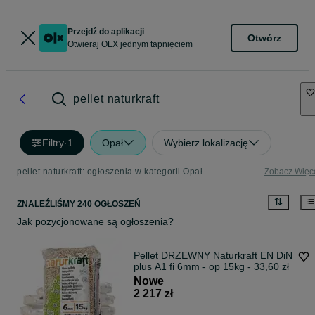
Przejdź do aplikacji
Otwórz
Otwieraj OLX jednym tapnięciem
pellet naturkraft
Filtry
·
1
Opał
Wybierz lokalizację
pellet naturkraft: ogłoszenia w kategorii Opał
Zobacz Więc
ZNALEŹLIŚMY 240 OGŁOSZEŃ
Jak pozycjonowane są ogłoszenia?
Pellet DRZEWNY Naturkraft EN DiN
plus A1 fi 6mm - op 15kg - 33,60 zł
Nowe
2 217 zł