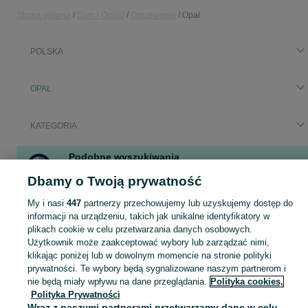
Strona główna
Dom i Ogród
Ogrzewanie
Opał
POLSKA
OPAŁ
KATEGORIA
Podobne wyszukiwania
pellet naturkraft
w
Dom i Ogród
Dbamy o Twoją prywatność
pellet naturkraft
w
Ogrzewanie
My i nasi
447
partnerzy przechowujemy lub uzyskujemy dostęp do
informacji na urządzeniu, takich jak unikalne identyfikatory w
Zobacz Więc
Aktualne ogłoszenia w całej Polsce: pellet naturkraft ▶️ sprawdź oferty w kategorii Opał i kupuj taniej na OLX.pl!
plikach cookie w celu przetwarzania danych osobowych.
Użytkownik może zaakceptować wybory lub zarządzać nimi,
klikając poniżej lub w dowolnym momencie na stronie polityki
Mapa kategorii
prywatności. Te wybory będą sygnalizowane naszym partnerom i
Mapa miejscowości
nie będą miały wpływu na dane przeglądania.
Polityka cookies,
Polityka Prywatności
Mapa ministron
Wraz z naszymi partnerami przetwarzamy dane w celu