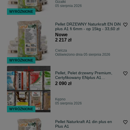
Gizałki
05 sierpnia 2026
WYRÓŻNIONE
Pellet DRZEWNY Naturkraft EN DiN
plus A1 fi 6mm - op 15kg - 33,60 zł
Nowe
2 217 zł
Cielcza
Odświeżono dnia 05 sierpnia 2026
WYRÓŻNIONE
Pellet, Pelet drzewny Premium,
Certyfikowany ENplus A1
(sosna/buk/dąb)
2 090 zł
Kępno
05 sierpnia 2026
WYRÓŻNIONE
Pellet Naturkraft A1 din plus en
Plus A1