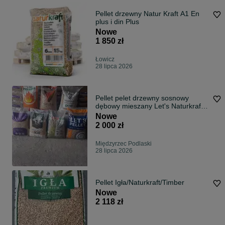
Pellet drzewny Natur Kraft A1 En
plus i din Plus
Nowe
1 850 zł
Łowicz
28 lipca 2026
Pellet pelet drzewny sosnowy
dębowy mieszany Let's Naturkraft
Vesta Wood
Nowe
2 000 zł
Międzyrzec Podlaski
28 lipca 2026
Pellet Igła/Naturkraft/Timber
Nowe
2 118 zł