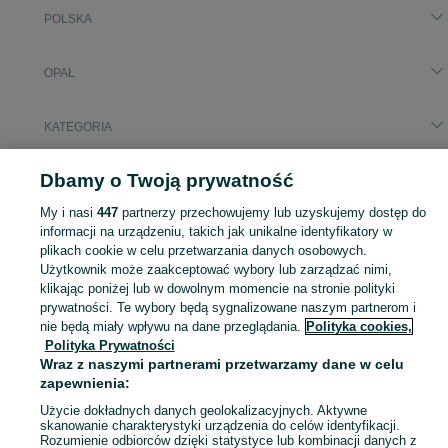
POLSKA
OPAŁ
KATEGORIA
Podobne wyszukiwania
Dbamy o Twoją prywatność
ekogroszek bartex silver
w
Ogrzewanie
My i nasi
447
partnerzy przechowujemy lub uzyskujemy dostęp do
ekogroszek bartex silver
w
Dom i Ogród
informacji na urządzeniu, takich jak unikalne identyfikatory w
plikach cookie w celu przetwarzania danych osobowych.
Użytkownik może zaakceptować wybory lub zarządzać nimi,
Zobacz Więc
Aktualne ogłoszenia w całej Polsce: ekogroszek bartex silver ▶️ sprawdź oferty w kategorii Opał i kupuj taniej na OLX.pl!
klikając poniżej lub w dowolnym momencie na stronie polityki
prywatności. Te wybory będą sygnalizowane naszym partnerom i
Mapa kategorii
nie będą miały wpływu na dane przeglądania.
Polityka cookies,
Polityka Prywatności
Mapa miejscowości
Wraz z naszymi partnerami przetwarzamy dane w celu
Mapa ministron
zapewnienia:
Popularne wyszukiwania
Użycie dokładnych danych geolokalizacyjnych. Aktywne
skanowanie charakterystyki urządzenia do celów identyfikacji.
Rozumienie odbiorców dzięki statystyce lub kombinacji danych z