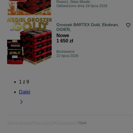
Rawicz, Stare Miasto
Odświeżono dnia 28 lipca 2026
Groszek BARTEX Gold, Ekobran,
OGIEŃ,
Nowe
1 650 zł
Broniewice
22 lipca 2026
1
z
9
Dalej
Strona główna
Dom i Ogród
Ogrzewanie
Opał