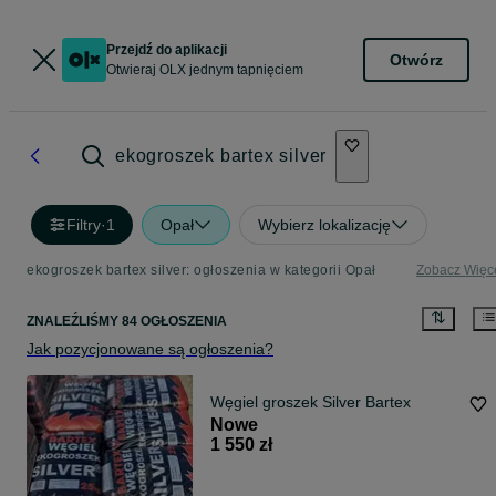
Przejdź do aplikacji
Otwórz
Otwieraj OLX jednym tapnięciem
ekogroszek bartex silver
Filtry
·
1
Opał
Wybierz lokalizację
ekogroszek bartex silver: ogłoszenia w kategorii Opał
Zobacz Więc
ZNALEŹLIŚMY 84 OGŁOSZENIA
Jak pozycjonowane są ogłoszenia?
Węgiel groszek Silver Bartex
Nowe
1 550 zł