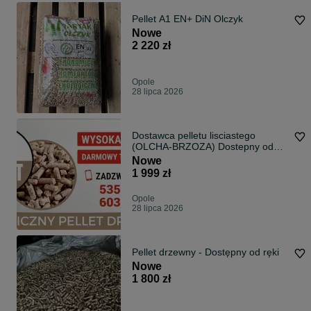
Pellet A1 EN+ DiN Olczyk
Nowe
2 220 zł
Opole
28 lipca 2026
Dostawca pelletu lisciastego
(OLCHA-BRZOZA) Dostepny od
ręki.
Nowe
1 999 zł
Opole
28 lipca 2026
Pellet drzewny - Dostępny od ręki
Nowe
1 800 zł