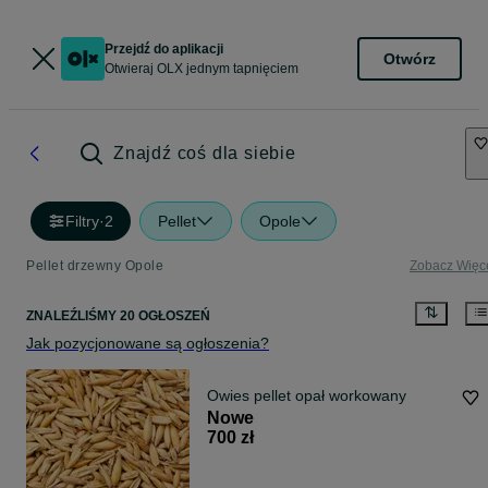
Przejdź do aplikacji
Otwórz
Otwieraj OLX jednym tapnięciem
Znajdź coś dla siebie
Filtry
·
2
Pellet
Opole
Pellet drzewny Opole
Zobacz Więc
ZNALEŹLIŚMY 20 OGŁOSZEŃ
Jak pozycjonowane są ogłoszenia?
Owies pellet opał workowany
Nowe
700 zł