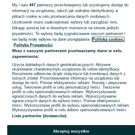
My i nasi
447
partnerzy przechowujemy lub uzyskujemy dostęp do
informacji na urządzeniu, takich jak unikalne identyfikatory w
KATEGORIA
plikach cookie w celu przetwarzania danych osobowych.
Użytkownik może zaakceptować wybory lub zarządzać nimi,
Zobacz Więc
Sprzedaż pelletu drzewnego Opole ▶️ Hurtowo i detalicznie w różnych opakowaniach ✅ Szeroki wybór w atrakcyjnych cenach ☝ Znajdź oferty na OLX.pl!
klikając poniżej lub w dowolnym momencie na stronie polityki
prywatności. Te wybory będą sygnalizowane naszym partnerom i
nie będą miały wpływu na dane przeglądania.
Polityka cookies,
Mapa kategorii
Polityka Prywatności
Mapa miejscowości
Wraz z naszymi partnerami przetwarzamy dane w celu
zapewnienia:
Mapa ministron
Użycie dokładnych danych geolokalizacyjnych. Aktywne
Popularne wyszukiwania
skanowanie charakterystyki urządzenia do celów identyfikacji.
Rozumienie odbiorców dzięki statystyce lub kombinacji danych z
różnych źródeł. Przechowywanie informacji na urządzeniu lub
dostęp do nich. Pomiar efektywności reklam. Rozwój i ulepszanie
usług. Tworzenie profili w celu personalizacji treści. Tworzenie
profili w celu spersonalizowanych reklam. Wykorzystywanie
ograniczonych danych do wyboru reklam. Wykorzystywanie
ograniczonych danych do wyboru treści. Pomiar efektywności
treści. Wykorzystanie profili do wyboru spersonalizowanych reklam.
Wykorzystywanie profili w celu doboru spersonalizowanych treści.
Lista partnerów (dostawców)
Akceptuj wszystkie