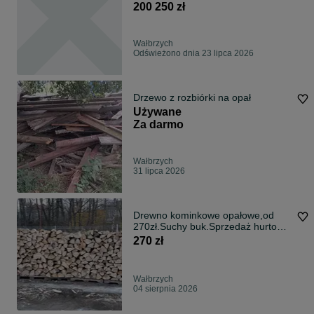
200 250 zł
Wałbrzych
Odświeżono dnia 23 lipca 2026
Drzewo z rozbiórki na opał
Używane
Za darmo
Wałbrzych
31 lipca 2026
Drewno kominkowe opałowe,od
270zł.Suchy buk.Sprzedaż hurtowa
buk 350zł
270 zł
Wałbrzych
04 sierpnia 2026