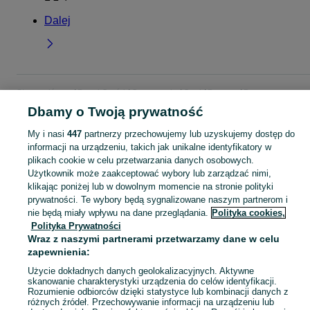
Dalej
Strona główna
Dom i Ogród
Ogrzewanie
Opał
Drewno
Drewno -
Dolnośląskie
Drewno - Wałbrzych
Dbamy o Twoją prywatność
My i nasi
447
partnerzy przechowujemy lub uzyskujemy dostęp do
KATEGORIA
informacji na urządzeniu, takich jak unikalne identyfikatory w
plikach cookie w celu przetwarzania danych osobowych.
Użytkownik może zaakceptować wybory lub zarządzać nimi,
Zobacz Więc
Sprzedaż drewna opałowego Wałbrzych ▶️ brzozowe, dębowe, różne rozmiary ✅ Szeroki wybór w atrakcyjnych cenach ☝ Przeglądaj ogłoszenia na OLX.pl!
klikając poniżej lub w dowolnym momencie na stronie polityki
prywatności. Te wybory będą sygnalizowane naszym partnerom i
nie będą miały wpływu na dane przeglądania.
Polityka cookies,
Mapa kategorii
Polityka Prywatności
Mapa miejscowości
Wraz z naszymi partnerami przetwarzamy dane w celu
Mapa ministron
zapewnienia:
Popularne wyszukiwania
Użycie dokładnych danych geolokalizacyjnych. Aktywne
skanowanie charakterystyki urządzenia do celów identyfikacji.
Rozumienie odbiorców dzięki statystyce lub kombinacji danych z
różnych źródeł. Przechowywanie informacji na urządzeniu lub