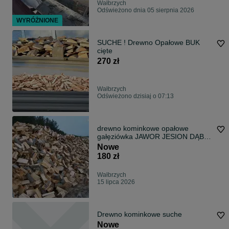
Wałbrzych
Odświeżono dnia 05 sierpnia 2026
WYRÓŻNIONE
SUCHE ! Drewno Opałowe BUK
cięte
270 zł
Wałbrzych
Odświeżono dzisiaj o 07:13
drewno kominkowe opałowe
gałęziówka JAWOR JESION DĄB
BUK BRZOZA
Nowe
180 zł
Wałbrzych
15 lipca 2026
Drewno kominkowe suche
Nowe