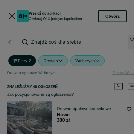
Przejdź do aplikacji
Otwórz
Otwieraj OLX jednym tapnięciem
Znajdź coś dla siebie
Filtry
·
2
Drewno
Wałbrzych
Drewno opałowe Wałbrzych
Zobacz Więc
ZNALEŹLIŚMY 40 OGŁOSZEŃ
Jak pozycjonowane są ogłoszenia?
Drewno opałowe kominkowe
Nowe
300 zł