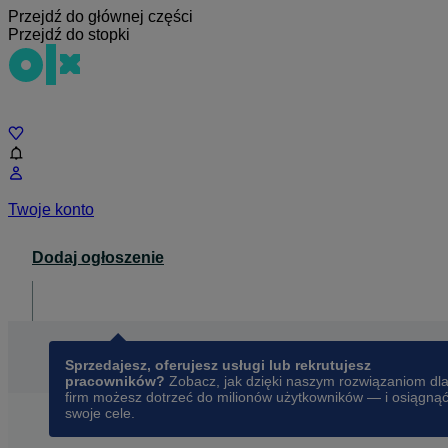
Przejdź do głównej części
Przejdź do stopki
Czat
Twoje konto
Dodaj ogłoszenie
Dla biznesu
opens in a new tab
Sprzedajesz, oferujesz usługi lub rekrutujesz
pracowników?
Zobacz, jak dzięki naszym rozwiązaniom dl
firm możesz dotrzeć do milionów użytkowników — i osiągną
swoje cele.