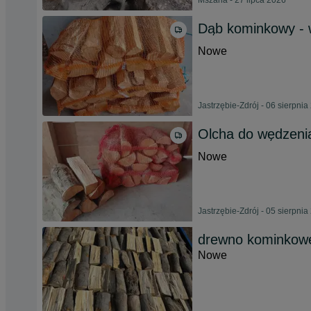
Mszana - 27 lipca 2026
Dąb kominkowy - 
Nowe
Jastrzębie-Zdrój - 06 sierpnia
Olcha do wędzeni
Nowe
Jastrzębie-Zdrój - 05 sierpnia
drewno kominkowe
Nowe