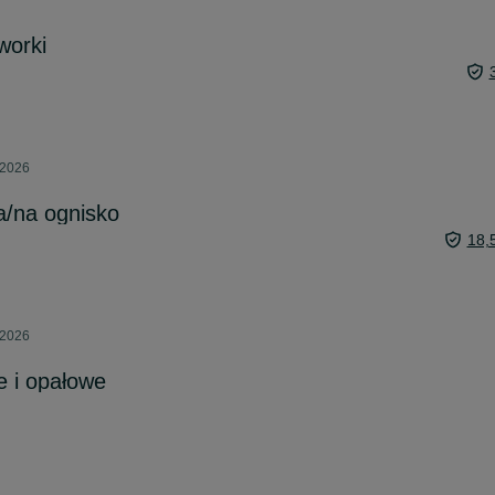
worki
 2026
a/na ognisko
18,
 2026
 i opałowe