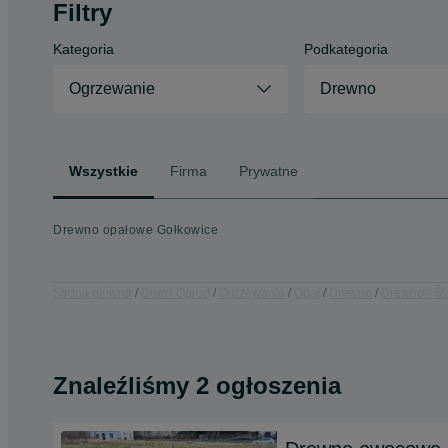
Filtry
Kategoria
Podkategoria
Ogrzewanie
Drewno
Wszystkie
Firma
Prywatne
Drewno opałowe Gołkowice
Strona główna
Dom i Ogród
Ogrzewanie
Opał
Drewno
Drewno - Śl
Znaleźliśmy 2 ogłoszenia