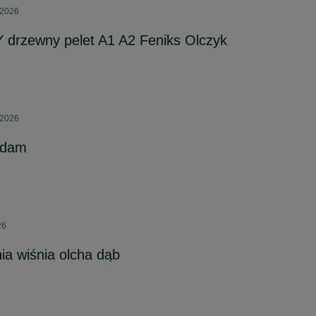
 2026
 drzewny pelet A1 A2 Feniks Olczyk
 2026
ddam
26
a wiśnia olcha dąb