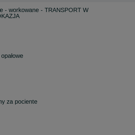
we - workowane - TRANSPORT W
 OKAZJA
 opałowe
y za pociente