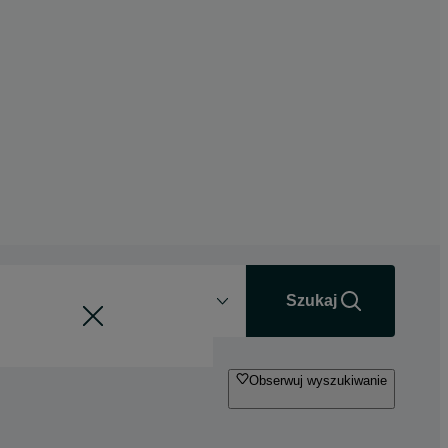
Odległość
+0 km
Szukaj
Obserwuj wyszukiwanie