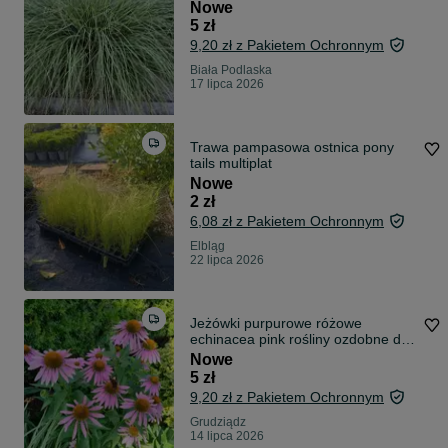
Nowe
5 zł
9,20 zł z Pakietem Ochronnym
Biała Podlaska
17 lipca 2026
Trawa pampasowa ostnica pony
tails multiplat
Nowe
2 zł
6,08 zł z Pakietem Ochronnym
Elbląg
22 lipca 2026
Jeżówki purpurowe różowe
echinacea pink rośliny ozdobne do
ogrodu
Nowe
5 zł
9,20 zł z Pakietem Ochronnym
Grudziądz
14 lipca 2026