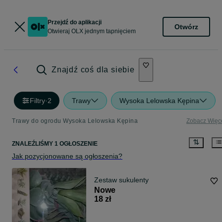
Przejdź do aplikacji
Otwórz
Otwieraj OLX jednym tapnięciem
Znajdź coś dla siebie
Filtry
·
2
Trawy
Wysoka Lelowska Kępina
Trawy do ogrodu Wysoka Lelowska Kępina
Zobacz Więc
ZNALEŹLIŚMY 1 OGŁOSZENIE
Jak pozycjonowane są ogłoszenia?
Zestaw sukulenty
Nowe
18 zł