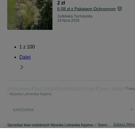
2 zł
6,08 zł z Pakietem Ochronnym
Jodłówka Tuchowska
19 lipca 2026
1
z
100
Dalej
Strona główna
Dom i Ogród
Ogród
Rośliny
Trawy
Trawy - Śląskie
Traw
- Wysoka Lelowska Kępina
KATEGORIA
Zobacz Więc
Sprzedaż traw ozdobnych Wysoka Lelowska Kępina ✅ Szeroki wybór ofert w atrakcyjnych cenach od różnych sprzedawców ☝ Sprawdź ogłoszenia i kupuj online na OLX.pl!