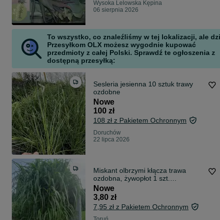
Wysoka Lelowska Kępina
06 sierpnia 2026
To wszystko, co znaleźliśmy w tej lokalizacji, ale dz
Przesyłkom OLX możesz wygodnie kupować
przedmioty z całej Polski. Sprawdź te ogłoszenia z
dostępną przesyłką:
Sesleria jesienna 10 sztuk trawy
ozdobne
Nowe
100 zł
108 zł z Pakietem Ochronnym
Doruchów
22 lipca 2026
Miskant olbrzymi kłącza trawa
ozdobna, żywopłot 1 szt.
mrozoodporność
Nowe
3,80 zł
7,95 zł z Pakietem Ochronnym
Toruń