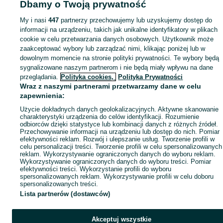
Dbamy o Twoją prywatność
Mapa kategorii
My i nasi
447
partnerzy przechowujemy lub uzyskujemy dostęp do
Mapa miejscowości
informacji na urządzeniu, takich jak unikalne identyfikatory w plikach
Mapa ministron
cookie w celu przetwarzania danych osobowych. Użytkownik może
zaakceptować wybory lub zarządzać nimi, klikając poniżej lub w
Popularne wyszukiwania
dowolnym momencie na stronie polityki prywatności. Te wybory będą
sygnalizowane naszym partnerom i nie będą miały wpływu na dane
przeglądania.
Polityka cookies,
Polityka Prywatności
Wraz z naszymi partnerami przetwarzamy dane w celu
zapewnienia:
Użycie dokładnych danych geolokalizacyjnych. Aktywne skanowanie
charakterystyki urządzenia do celów identyfikacji. Rozumienie
odbiorców dzięki statystyce lub kombinacji danych z różnych źródeł.
Przechowywanie informacji na urządzeniu lub dostęp do nich. Pomiar
efektywności reklam. Rozwój i ulepszanie usług. Tworzenie profili w
celu personalizacji treści. Tworzenie profili w celu spersonalizowanych
reklam. Wykorzystywanie ograniczonych danych do wyboru reklam.
Wykorzystywanie ograniczonych danych do wyboru treści. Pomiar
efektywności treści. Wykorzystanie profili do wyboru
spersonalizowanych reklam. Wykorzystywanie profili w celu doboru
spersonalizowanych treści.
Lista partnerów (dostawców)
Akceptuj wszystkie