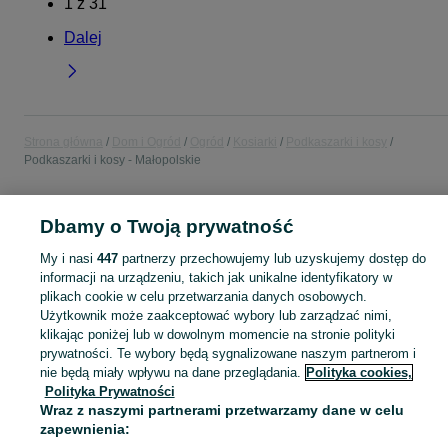
1
z
31
Dalej
Strona główna
Dom i Ogród
Ogród
Kosiarki
Podkaszarki i kosy
Podkaszarki i kosy - Małopolskie
POLSKA » MAŁOPOLSKIE
Dbamy o Twoją prywatność
My i nasi
447
partnerzy przechowujemy lub uzyskujemy dostęp do
KATEGORIA
informacji na urządzeniu, takich jak unikalne identyfikatory w
plikach cookie w celu przetwarzania danych osobowych.
Użytkownik może zaakceptować wybory lub zarządzać nimi,
Zobacz Więc
Sprzedaż podkaszarek i kos Małopolskie ▶️ Szeroki wybór nowoczesnych modeli i marek ✅ Nowe i używane w atrakcyjnych cenach ☝ Sprawdź oferty na OLX.pl!
klikając poniżej lub w dowolnym momencie na stronie polityki
prywatności. Te wybory będą sygnalizowane naszym partnerom i
Mapa kategorii
nie będą miały wpływu na dane przeglądania.
Polityka cookies,
Polityka Prywatności
Mapa miejscowości
Wraz z naszymi partnerami przetwarzamy dane w celu
Mapa ministron
zapewnienia:
Popularne wyszukiwania