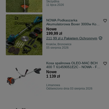
Skrzydlna
11 lipca 2026
NOWA Podkaszarka
Dostawa gratis
Akumulatorowa Boxer 3000w Kosa
48v MEGA ZESTAW 2 Akumulatory
Nowe
Tarcze Noże Trymer Mega Zestaw
199,99 zł
+ WYSYŁKA 24H
211,99 zł z Pakietem Ochronnym
Kraków, Bronowice
05 sierpnia 2026
Kosa spalinowa OLEO-MAC BCH
400 T 61459051E2C - NOWA - FV
- NAJTANIEJ - NEGOCJUJ CENĘ
Nowe
1 139 zł
Limanowa
Odświeżono dnia 03 sierpnia 2026