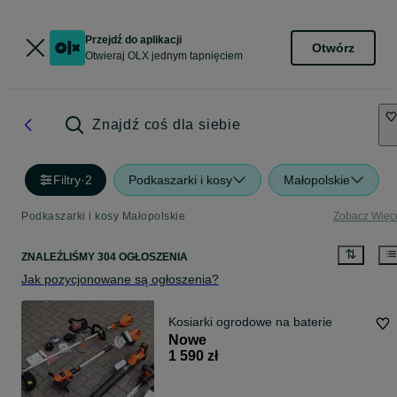
Przejdź do aplikacji
Otwórz
Otwieraj OLX jednym tapnięciem
Znajdź coś dla siebie
Filtry
·
2
Podkaszarki i kosy
Małopolskie
Podkaszarki i kosy Małopolskie
Zobacz Więc
ZNALEŹLIŚMY 304 OGŁOSZENIA
Jak pozycjonowane są ogłoszenia?
Kosiarki ogrodowe na baterie
Nowe
1 590 zł