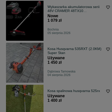
Wykaszarka akumulatorowa serii
48V CRAMER 48TX10
PROMOCJA!
Nowe
1 079 zł
Bochnia
05 sierpnia 2026
Kosa Husqvarna 535RXT (2.0KM)
Super Stan
Używane
1 450 zł
Dąbrowa Tarnowska
04 sierpnia 2026
Kosa spalinowa husqvarna 525rx
Używane
1 400 zł