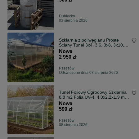
Dubiecko
03 sierpnia 2026
Szklarnia z poliwęglanu Proste
Ściany Tunel 3x4, 3 6, 3x8, 3x10,
3x12
Nowe
2 950 zł
Rzeszów
Odświeżono dnia 08 sierpnia 2026
Tunel Foliowy Ogrodowy Szklarnia
8,8 m2 Folia UV-4, 4,0x2,2x1,9 m
Producent PL LEMAR
Nowe
599 zł
Rzeszów
08 sierpnia 2026