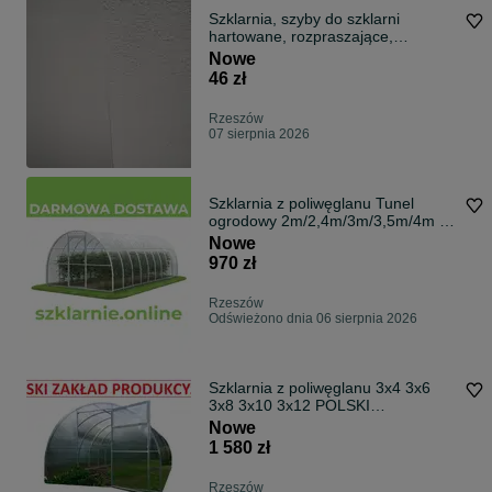
Szklarnia, szyby do szklarni
hartowane, rozpraszające,
profesjonalne, pryzmatyczne,
Nowe
szklarniowe
46 zł
Rzeszów
07 sierpnia 2026
Szklarnia z poliwęglanu Tunel
ogrodowy 2m/2,4m/3m/3,5m/4m |
profile 20x20 / 40x20 | poliwęglan
Nowe
3-8mm
970 zł
Rzeszów
Odświeżono dnia 06 sierpnia 2026
Szklarnia z poliwęglanu 3x4 3x6
3x8 3x10 3x12 POLSKI
PRODUCENT+DOSTAWA
Nowe
1 580 zł
Rzeszów