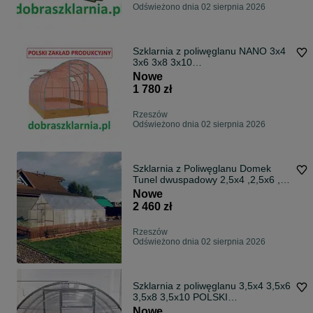
Odświeżono dnia 02 sierpnia 2026
Szklarnia z poliwęglanu NANO 3x4
3x6 3x8 3x10
PRODUCENT+DOSTAWA
Nowe
1 780 zł
Rzeszów
Odświeżono dnia 02 sierpnia 2026
Szklarnia z Poliwęglanu Domek
Tunel dwuspadowy 2,5x4 ,2,5x6 ,
3x4, 3x6
Nowe
2 460 zł
Rzeszów
Odświeżono dnia 02 sierpnia 2026
Szklarnia z poliwęglanu 3,5x4 3,5x6
3,5x8 3,5x10 POLSKI
PRODUCENT
Nowe