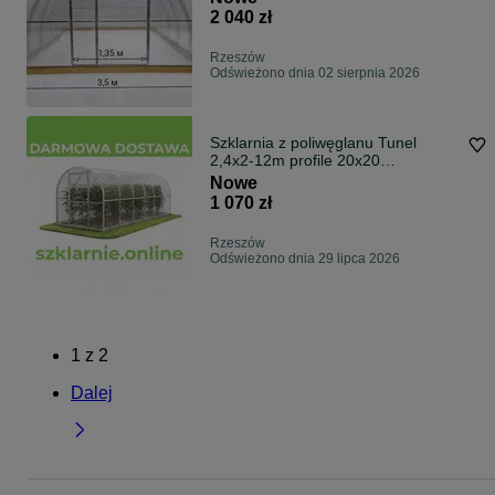
2 040 zł
Rzeszów
Odświeżono dnia 02 sierpnia 2026
Szklarnia z poliwęglanu Tunel
2,4x2-12m profile 20x20
POLIWĘGLAN 3-6mm
Nowe
1 070 zł
Rzeszów
Odświeżono dnia 29 lipca 2026
1
z
2
Dalej