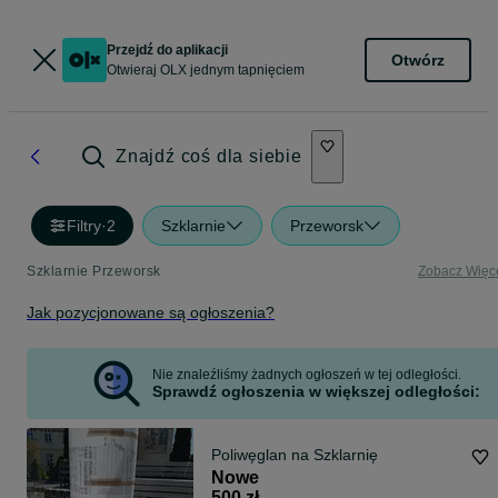
Przejdź do aplikacji
Otwórz
Otwieraj OLX jednym tapnięciem
Znajdź coś dla siebie
Filtry
·
2
Szklarnie
Przeworsk
Szklarnie Przeworsk
Zobacz Więc
Jak pozycjonowane są ogłoszenia?
Nie znaleźliśmy żadnych ogłoszeń w tej odległości.
Sprawdź ogłoszenia w większej odległości:
Poliwęglan na Szklarnię
Nowe
500 zł