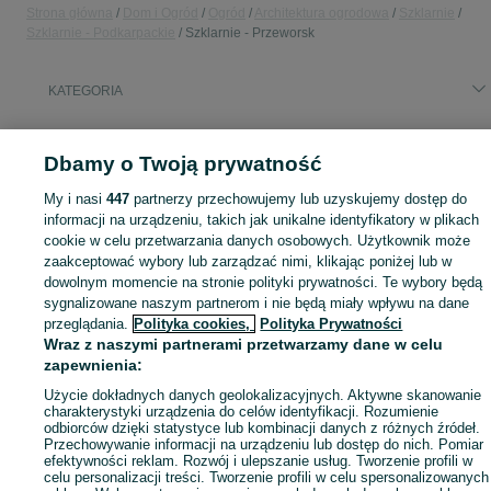
Strona główna
Dom i Ogród
Ogród
Architektura ogrodowa
Szklarnie
Szklarnie - Podkarpackie
Szklarnie - Przeworsk
KATEGORIA
Zobacz Więc
Sprzedaż szklarni Przeworsk ▶️ Szeroki wybór modeli, kolorów i rozmiarów ✅ Nowe i używane w atrakcyjnych cenach ☝ Sprawdź oferty i kupuj na OLX.pl!
Dbamy o Twoją prywatność
My i nasi
447
partnerzy przechowujemy lub uzyskujemy dostęp do
Mapa kategorii
informacji na urządzeniu, takich jak unikalne identyfikatory w plikach
Mapa miejscowości
cookie w celu przetwarzania danych osobowych. Użytkownik może
Mapa ministron
zaakceptować wybory lub zarządzać nimi, klikając poniżej lub w
dowolnym momencie na stronie polityki prywatności. Te wybory będą
Popularne wyszukiwania
sygnalizowane naszym partnerom i nie będą miały wpływu na dane
przeglądania.
Polityka cookies,
Polityka Prywatności
Wraz z naszymi partnerami przetwarzamy dane w celu
zapewnienia:
Użycie dokładnych danych geolokalizacyjnych. Aktywne skanowanie
charakterystyki urządzenia do celów identyfikacji. Rozumienie
odbiorców dzięki statystyce lub kombinacji danych z różnych źródeł.
Przechowywanie informacji na urządzeniu lub dostęp do nich. Pomiar
efektywności reklam. Rozwój i ulepszanie usług. Tworzenie profili w
celu personalizacji treści. Tworzenie profili w celu spersonalizowanych