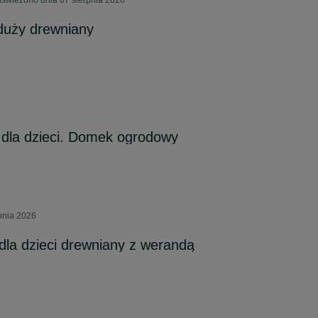
świeżono dnia 07 sierpnia 2026
duży drewniany
dla dzieci. Domek ogrodowy
pnia 2026
la dzieci drewniany z werandą