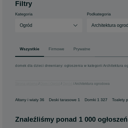
Filtry
Kategoria
Podkategoria
Ogród
Architektura ogr
Wszystkie
Firmowe
Prywatne
domek dla dzieci drewniany: ogłoszenia w kategorii Architektura 
Strona główna
Dom i Ogród
Ogród
Architektura ogrodowa
Altany i wiaty
36
Deski tarasowe
1
Domki
1 327
Toalety 
Znaleźliśmy
ponad
1 000 ogłoszeń