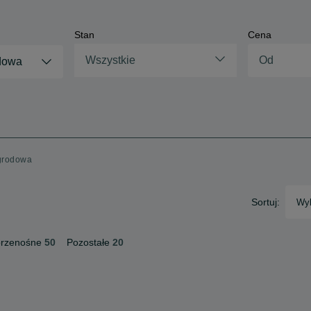
Stan
Cena
Wszystkie
odowa
ogrodowa
Sortuj:
Wyb
przenośne
50
Pozostałe
20