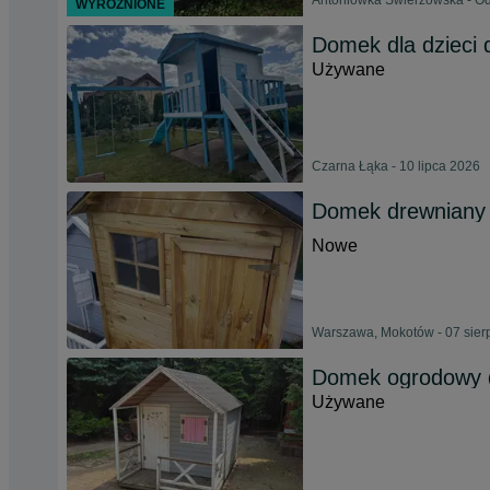
Antoniówka Świerżowska - Od
WYRÓŻNIONE
Domek dla dzieci 
Używane
Czarna Łąka - 10 lipca 2026
Domek drewniany 
Nowe
Warszawa, Mokotów - 07 sier
Domek ogrodowy d
Używane