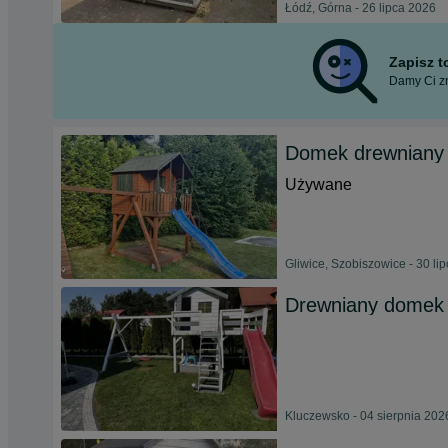
Łódź, Górna - 26 lipca 2026
Zapisz 
Damy Ci zn
Domek drewniany d
Używane
Gliwice, Szobiszowice - 30 li
Drewniany domek d
Kluczewsko - 04 sierpnia 202