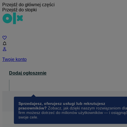
Przejdź do głównej części
Przejdź do stopki
Czat
Twoje konto
Dodaj ogłoszenie
Dla biznesu
opens in a new tab
Sprzedajesz, oferujesz usługi lub rekrutujesz
pracowników?
Zobacz, jak dzięki naszym rozwiązaniom dl
firm możesz dotrzeć do milionów użytkowników — i osiągną
swoje cele.