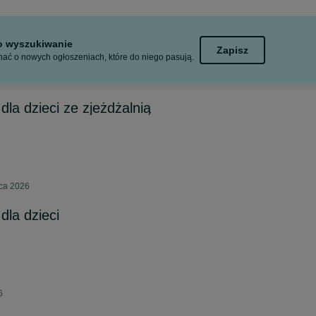
to wyszukiwanie
Zapisz
ać o nowych ogłoszeniach, które do niego pasują.
la dzieci ze zjeżdżalnią
pca 2026
la dzieci
6