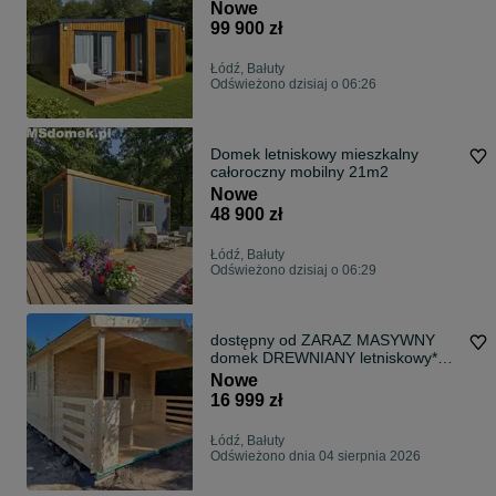
pod klucz
Nowe
99 900 zł
Łódź, Bałuty
Odświeżono dzisiaj o 06:26
Domek letniskowy mieszkalny
całoroczny mobilny 21m2
Nowe
48 900 zł
Łódź, Bałuty
Odświeżono dzisiaj o 06:29
dostępny od ZARAZ MASYWNY
domek DREWNIANY letniskowy*6m
x4m*24m2* 34mm
Nowe
16 999 zł
Łódź, Bałuty
Odświeżono dnia 04 sierpnia 2026