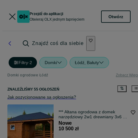
Przejdź do aplikacji
Otwórz
Otwieraj OLX jednym tapnięciem
Znajdź coś dla siebie
Filtry
·
2
Domki
Łódź, Bałuty
Domki ogrodowe Łódź
Zobacz Więc
ZNALEŹLIŚMY 55 OGŁOSZEŃ
Jak pozycjonowane są ogłoszenia?
*** Altana ogrodowa z domek
narzędziowy 2w1 drewniany 3x6 m
PRODUCENT ROD
Nowe
10 500 zł