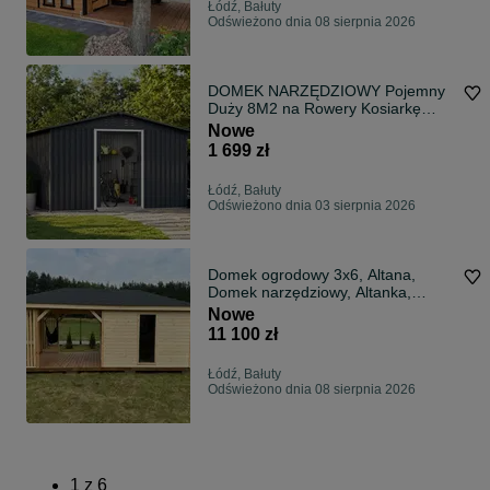
Łódź, Bałuty
Odświeżono dnia 08 sierpnia 2026
DOMEK NARZĘDZIOWY Pojemny
Duży 8M2 na Rowery Kosiarkę
Nowy PL
Nowe
1 699 zł
Łódź, Bałuty
Odświeżono dnia 03 sierpnia 2026
Domek ogrodowy 3x6, Altana,
Domek narzędziowy, Altanka,
Wooden Mansion
Nowe
11 100 zł
Łódź, Bałuty
Odświeżono dnia 08 sierpnia 2026
1
z
6