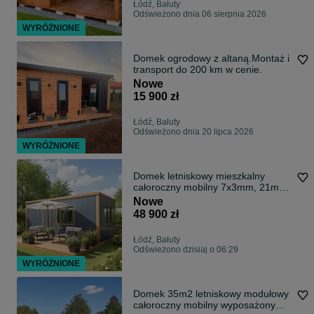
Łódź, Bałuty
Odświeżono dnia 06 sierpnia 2026
WYRÓŻNIONE
Domek ogrodowy z altaną.Montaż i
transport do 200 km w cenie.
Nowe
15 900 zł
Łódź, Bałuty
Odświeżono dnia 20 lipca 2026
WYRÓŻNIONE
Domek letniskowy mieszkalny
całoroczny mobilny 7x3mm, 21m2
wyposażony pod klucz
Nowe
48 900 zł
Łódź, Bałuty
Odświeżono dzisiaj o 06:29
WYRÓŻNIONE
Domek 35m2 letniskowy modułowy
całoroczny mobilny wyposażony