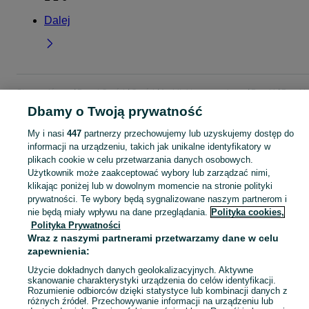
Dalej
Strona główna
Dom i Ogród
Ogród
Architektura ogrodowa
Domki
Domki 
Łódzkie
Domki - Łódź
Domki - Bałuty
Dbamy o Twoją prywatność
My i nasi
447
partnerzy przechowujemy lub uzyskujemy dostęp do
KATEGORIA
informacji na urządzeniu, takich jak unikalne identyfikatory w
plikach cookie w celu przetwarzania danych osobowych.
Użytkownik może zaakceptować wybory lub zarządzać nimi,
Zobacz Więc
Sprzedaż domków ogrodowych Łódź ▶️ Szeroki wybór modeli, kolorów i materiałów ✅ Nowe i używane w atrakcyjnych cenach ☝ Sprawdź oferty na OLX.pl!
klikając poniżej lub w dowolnym momencie na stronie polityki
prywatności. Te wybory będą sygnalizowane naszym partnerom i
nie będą miały wpływu na dane przeglądania.
Polityka cookies,
Mapa kategorii
Polityka Prywatności
Mapa miejscowości
Wraz z naszymi partnerami przetwarzamy dane w celu
Mapa ministron
zapewnienia:
Popularne wyszukiwania
Użycie dokładnych danych geolokalizacyjnych. Aktywne
skanowanie charakterystyki urządzenia do celów identyfikacji.
Rozumienie odbiorców dzięki statystyce lub kombinacji danych z
różnych źródeł. Przechowywanie informacji na urządzeniu lub