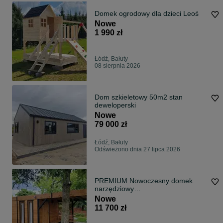
Domek ogrodowy dla dzieci Leoś
Nowe
1 990 zł
Łódź, Bałuty
08 sierpnia 2026
Dom szkieletowy 50m2 stan
deweloperski
Nowe
79 000 zł
Łódź, Bałuty
Odświeżono dnia 27 lipca 2026
PREMIUM Nowoczesny domek
narzędziowy
"Bocian"/Altanka/Altana
Nowe
11 700 zł