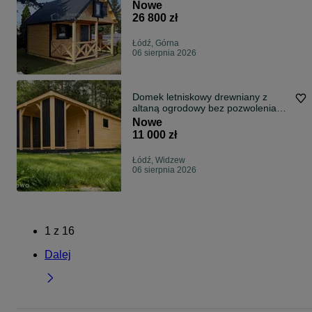
Nowe
26 800 zł
Łódź, Górna
06 sierpnia 2026
Domek letniskowy drewniany z
altaną ogrodowy bez pozwolenia
3x6 Rod
Nowe
11 000 zł
Łódź, Widzew
06 sierpnia 2026
1
z
16
Dalej