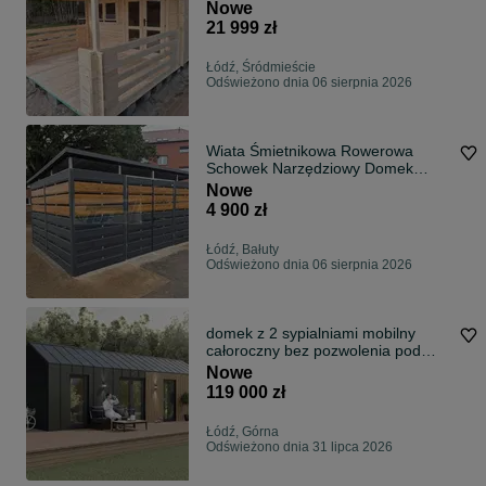
aż 45 mm
Nowe
21 999 zł
Łódź, Śródmieście
Odświeżono dnia 06 sierpnia 2026
Wiata Śmietnikowa Rowerowa
Schowek Narzędziowy Domek
Ogrodowy Altana
Nowe
4 900 zł
Łódź, Bałuty
Odświeżono dnia 06 sierpnia 2026
domek z 2 sypialniami mobilny
całoroczny bez pozwolenia pod
klucz
Nowe
119 000 zł
Łódź, Górna
Odświeżono dnia 31 lipca 2026