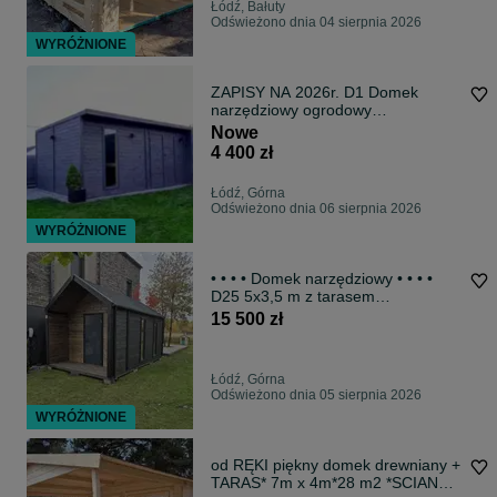
Łódź, Bałuty
Odświeżono dnia 04 sierpnia 2026
WYRÓŻNIONE
ZAPISY NA 2026r. D1 Domek
narzędziowy ogrodowy
gospodarczy na Wymiar
Nowe
4 400 zł
Łódź, Górna
Odświeżono dnia 06 sierpnia 2026
WYRÓŻNIONE
• • • • Domek narzędziowy • • • •
D25 5x3,5 m z tarasem
DREWNOTRIK
15 500 zł
Łódź, Górna
Odświeżono dnia 05 sierpnia 2026
WYRÓŻNIONE
od RĘKI piękny domek drewniany +
TARAS* 7m x 4m*28 m2 *SCIANY