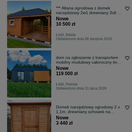
*** Altana ogrodowa z domek
narzędziowy 2w1 drewniany 3x6 m
PRODUCENT ROD
Nowe
10 500 zł
Łódź, Bałuty
Odświeżono dnia 06 sierpnia 2026
dom na zgłoszenie z transportem
mobilny modułowy całoroczny tiny
house
Nowe
119 000 zł
Łódź, Polesie
Odświeżono dnia 31 lipca 2026
Domek narzędziowy ogrodowy 2 x
1,1m, drewniany schowek na
narzędzia
Nowe
3 440 zł