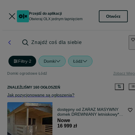
Przejdź do aplikacji
Otwórz
Otwieraj OLX jednym tapnięciem
Znajdź coś dla siebie
Filtry
·
2
Domki
Łódź
Domki ogrodowe Łódź
Zobacz Więc
ZNALEŹLIŚMY 160 OGŁOSZEŃ
Jak pozycjonowane są ogłoszenia?
dostępny od ZARAZ MASYWNY
domek DREWNIANY letniskowy*6m
x4m*24m2* 34mm
Nowe
16 999 zł