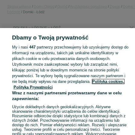
Strona główna
Dom i Ogród
Ogród
Architektura ogrodowa
Domki
Domki 
Łódzkie
Domki - Łódź
POLSKA » ŁÓDZKIE » ŁÓDŹ
Dbamy o Twoją prywatność
KATEGORIA
My i nasi
447
partnerzy przechowujemy lub uzyskujemy dostęp do
informacji na urządzeniu, takich jak unikalne identyfikatory w
plikach cookie w celu przetwarzania danych osobowych.
Zobacz Więc
Sprzedaż domków ogrodowych Łódź ▶️ Szeroki wybór modeli, kolorów i materiałów ✅ Nowe i używane w atrakcyjnych cenach ☝ Sprawdź oferty na OLX.pl!
Użytkownik może zaakceptować wybory lub zarządzać nimi,
klikając poniżej lub w dowolnym momencie na stronie polityki
Mapa kategorii
prywatności. Te wybory będą sygnalizowane naszym partnerom i
nie będą miały wpływu na dane przeglądania.
Polityka cookies,
Mapa miejscowości
Polityka Prywatności
Mapa ministron
Wraz z naszymi partnerami przetwarzamy dane w celu
zapewnienia:
Popularne wyszukiwania
Użycie dokładnych danych geolokalizacyjnych. Aktywne
skanowanie charakterystyki urządzenia do celów identyfikacji.
Rozumienie odbiorców dzięki statystyce lub kombinacji danych z
różnych źródeł. Przechowywanie informacji na urządzeniu lub
dostęp do nich. Pomiar efektywności reklam. Rozwój i ulepszanie
usług. Tworzenie profili w celu personalizacji treści. Tworzenie
profili w celu spersonalizowanych reklam. Wykorzystywanie