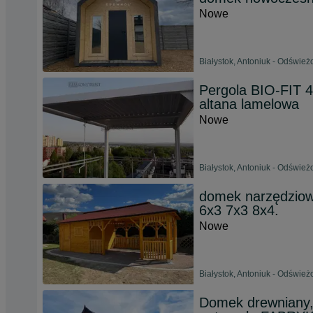
Nowe
Białystok, Antoniuk - Odśwież
Pergola BIO-FIT 
altana lamelowa
Nowe
Białystok, Antoniuk - Odśwież
domek narzędziowy,
6x3 7x3 8x4.
Nowe
Białystok, Antoniuk - Odśwież
Domek drewniany, 