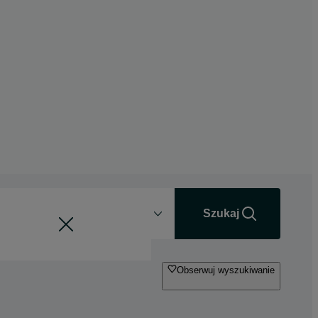
Odległość
+0 km
Szukaj
Obserwuj wyszukiwanie