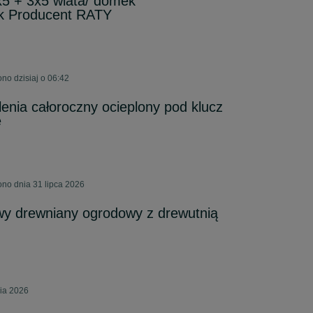
x5 + 3x5 wiata/ domek
k Producent RATY
ono dzisiaj o 06:42
nia całoroczny ocieplony pod klucz
e
ono dnia 31 lipca 2026
y drewniany ogrodowy z drewutnią
nia 2026