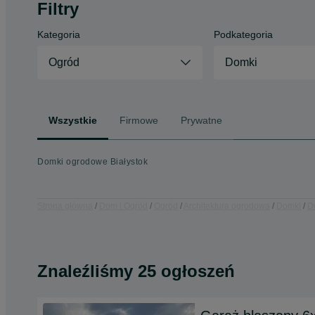
Filtry
Kategoria
Podkategoria
Ogród
Domki
Wszystkie
Firmowe
Prywatne
Domki ogrodowe Białystok
Strona główna
Dom i Ogród
Ogród
Architektura ogrodowa
Domki
D
Znaleźliśmy 25 ogłoszeń