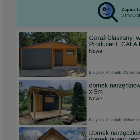
Zapisz 
Damy Ci zn
Garaż blaszany, 
Producent. CAŁA 
Nowe
Białystok, Antoniuk - 03 sierp
domek narzędziowy
x 5m
Nowe
Białystok, Antoniuk - Odśwież
Domek narzędziow
domek nowoczes