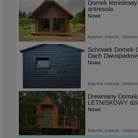
Domek letniskowy 
antresola
Nowe
Białystok, Antoniuk - Odśwież
Schowek Domek O
Dach Dwuspadowy
Nowe
Białystok, Antoniuk - Odśwież
Drewniany Domek 
LETNISKOWY dzi
Nowe
Białystok, Antoniuk - Odśwież