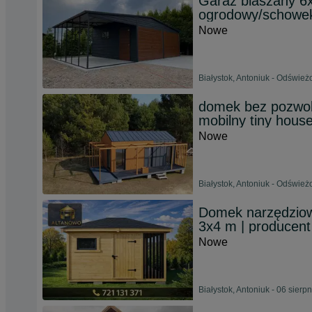
Garaż blaszany 6
ogrodowy/schowe
Nowe
Białystok, Antoniuk - Odśwież
domek bez pozwole
mobilny tiny hous
Nowe
Białystok, Antoniuk - Odśwież
Domek narzędziow
3x4 m | producent
Nowe
Białystok, Antoniuk - 06 sierp