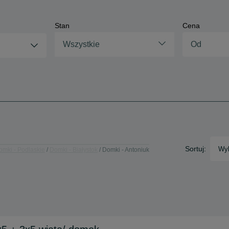
Stan
Cena
Wszystkie
Sortuj:
Wyb
omki - Podlaskie
Domki - Białystok
Domki - Antoniuk