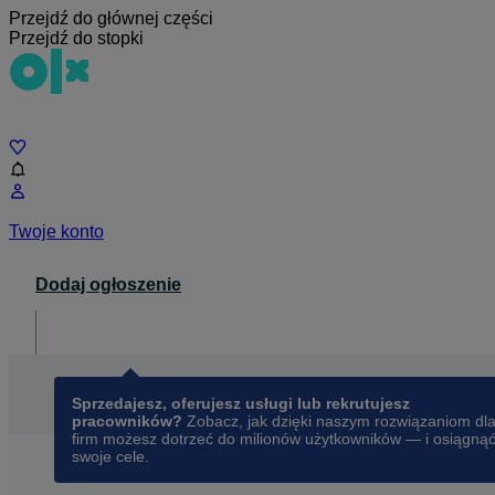
Przejdź do głównej części
Przejdź do stopki
Czat
Twoje konto
Dodaj ogłoszenie
Dla biznesu
opens in a new tab
Sprzedajesz, oferujesz usługi lub rekrutujesz
pracowników?
Zobacz, jak dzięki naszym rozwiązaniom dl
firm możesz dotrzeć do milionów użytkowników — i osiągną
swoje cele.