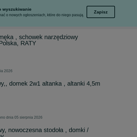
to wyszukiwanie
Zapisz
ać o nowych ogłoszeniach, które do niego pasują.
wnęka , schowek narzędziowy
Polska, RATY
nia 2026
,, domek 2w1 altanka , altanki 4,5m
ono dnia 05 sierpnia 2026
y, nowoczesna stodoła , domki /
ny