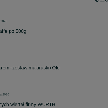
210,
a 2026
affe po 500g
krem+zestaw malaraski+Olej
ia 2026
nych wierteł firmy WURTH