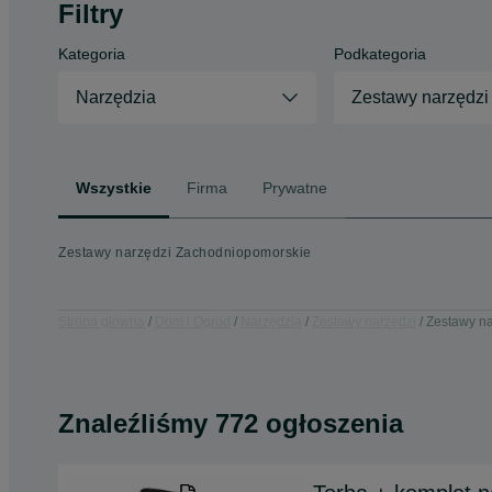
Filtry
Kategoria
Podkategoria
Narzędzia
Zestawy narzędzi
Wszystkie
Firma
Prywatne
Zestawy narzędzi Zachodniopomorskie
Strona główna
Dom i Ogród
Narzędzia
Zestawy narzędzi
Zestawy na
Znaleźliśmy 772 ogłoszenia