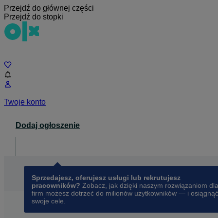
Przejdź do głównej części
Przejdź do stopki
Czat
Twoje konto
Dodaj ogłoszenie
Dla biznesu
opens in a new tab
Sprzedajesz, oferujesz usługi lub rekrutujesz
pracowników?
Zobacz, jak dzięki naszym rozwiązaniom dl
firm możesz dotrzeć do milionów użytkowników — i osiągną
swoje cele.