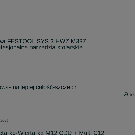
iowa FESTOOL SYS 3 HWZ M337
esjonalne narzędzia stolarskie
a- najlepiej całość-szczecin
5,
a 2026
arko-Wiertarka M12 CDD + Multi C12