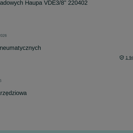
sadowych Haupa VDE3/8" 220402
 2026
pneumatycznych
1 9
6
arzędziowa