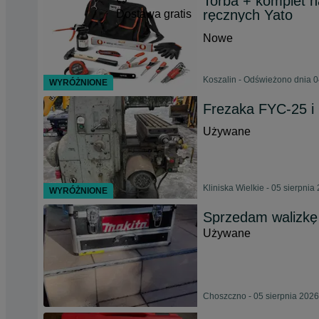
Torba + komplet n
ręcznych Yato
Dostawa gratis
Nowe
Koszalin - Odświeżono dnia 0
WYRÓŻNIONE
Frezaka FYC-25 i
Używane
Kliniska Wielkie - 05 sierpnia
WYRÓŻNIONE
Sprzedam walizk
Używane
Choszczno - 05 sierpnia 2026