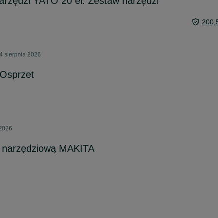
arzędzi YATO 20 el. Zestaw narzędzi
200,
4 sierpnia 2026
 Osprzet
 2026
ę narzędziową MAKITA