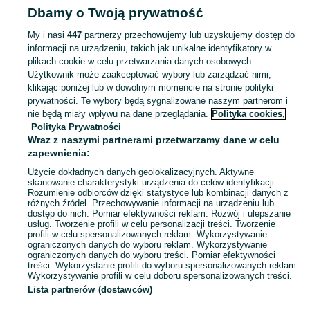
Dbamy o Twoją prywatność
- Zachodniopomorskie
Zestawy narzędzi - Kołobrzeg
My i nasi
447
partnerzy przechowujemy lub uzyskujemy dostęp do
informacji na urządzeniu, takich jak unikalne identyfikatory w
KATEGORIA
plikach cookie w celu przetwarzania danych osobowych.
Użytkownik może zaakceptować wybory lub zarządzać nimi,
Zobacz Więc
Sprzedaż zestawów narzędzi Kołobrzeg ▶️ Szeroki wybór różnych marek w atrakcyjnych cenach ✅ Nowe i używane ☝ Sprawdź oferty i kupuj na OLX.pl!
klikając poniżej lub w dowolnym momencie na stronie polityki
prywatności. Te wybory będą sygnalizowane naszym partnerom i
nie będą miały wpływu na dane przeglądania.
Polityka cookies,
Mapa kategorii
Polityka Prywatności
Mapa miejscowości
Wraz z naszymi partnerami przetwarzamy dane w celu
zapewnienia:
Mapa ministron
Użycie dokładnych danych geolokalizacyjnych. Aktywne
Popularne wyszukiwania
skanowanie charakterystyki urządzenia do celów identyfikacji.
Rozumienie odbiorców dzięki statystyce lub kombinacji danych z
różnych źródeł. Przechowywanie informacji na urządzeniu lub
dostęp do nich. Pomiar efektywności reklam. Rozwój i ulepszanie
usług. Tworzenie profili w celu personalizacji treści. Tworzenie
profili w celu spersonalizowanych reklam. Wykorzystywanie
ograniczonych danych do wyboru reklam. Wykorzystywanie
ograniczonych danych do wyboru treści. Pomiar efektywności
treści. Wykorzystanie profili do wyboru spersonalizowanych reklam.
Wykorzystywanie profili w celu doboru spersonalizowanych treści.
Lista partnerów (dostawców)