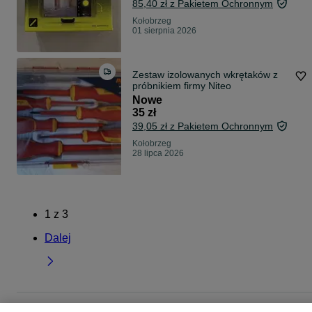
85,40 zł z Pakietem Ochronnym
Kołobrzeg
01 sierpnia 2026
Zestaw izolowanych wkrętaków z
próbnikiem firmy Niteo
Nowe
35 zł
39,05 zł z Pakietem Ochronnym
Kołobrzeg
28 lipca 2026
1
z
3
Dalej
Strona główna
Dom i Ogród
Narzędzia
Zestawy narzędzi
Zestawy narzęd