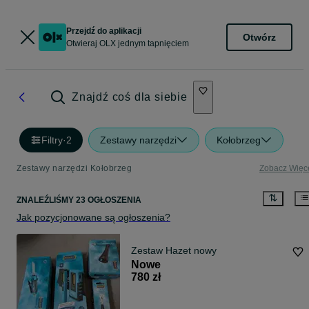
Przejdź do aplikacji
Otwórz
Otwieraj OLX jednym tapnięciem
Znajdź coś dla siebie
Filtry
·
2
Zestawy narzędzi
Kołobrzeg
Zestawy narzędzi Kołobrzeg
Zobacz Więc
ZNALEŹLIŚMY 23 OGŁOSZENIA
Jak pozycjonowane są ogłoszenia?
Zestaw Hazet nowy
Nowe
780 zł