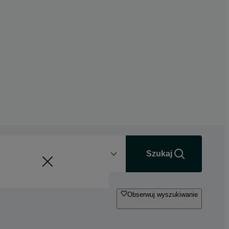
Odległość
+0 km
Szukaj
Obserwuj wyszukiwanie