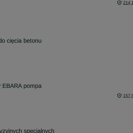
214,
o cięcia betonu
y EBARA pompa
157,
yzyjnych specjalnych