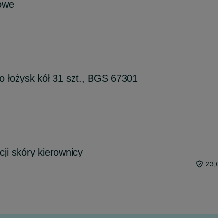
owe
o łożysk kół 31 szt., BGS 67301
ji skóry kierownicy
23,