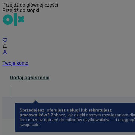
Przejdź do głównej części
Przejdź do stopki
Czat
Twoje konto
Dodaj ogłoszenie
Dla biznesu
opens in a new tab
Sprzedajesz, oferujesz usługi lub rekrutujesz
pracowników?
Zobacz, jak dzięki naszym rozwiązaniom dl
firm możesz dotrzeć do milionów użytkowników — i osiągną
swoje cele.