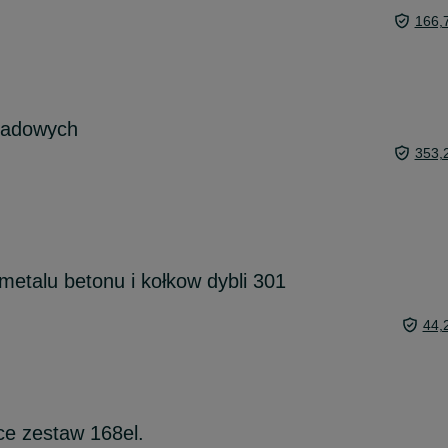
166,
sadowych
353,
metalu betonu i kołkow dybli 301
44,
ce zestaw 168el.