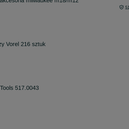
e akcesoria milwaukee m18/m12
5
y Vorel 216 sztuk
 Tools 517.0043