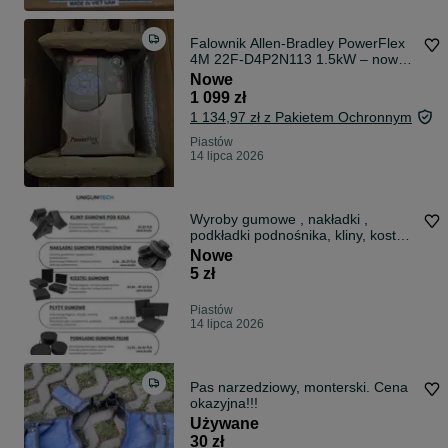
Falownik Allen-Bradley PowerFlex
4M 22F-D4P2N113 1.5kW – nowy,
fabrycz
Nowe
1 099 zł
1 134,97 zł z Pakietem Ochronnym
Piastów
14 lipca 2026
Wyroby gumowe , nakładki ,
podkładki podnośnika, kliny, kostki,
płyty
Nowe
5 zł
Piastów
14 lipca 2026
Pas narzedziowy, monterski. Cena
okazyjna!!!
Używane
30 zł