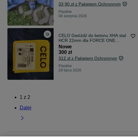
33,90 zł z Pakietem Ochronnym
Piastów
06 sierpnia 2026
CELO Gwóźdź do betonu XHA stal
HCR 22mm dla FORCE ONE
800szt. (2 op.)
Nowe
300 zł
312 zł z Pakietem Ochronnym
Piastów
29 lipca 2026
1
z
2
Dalej