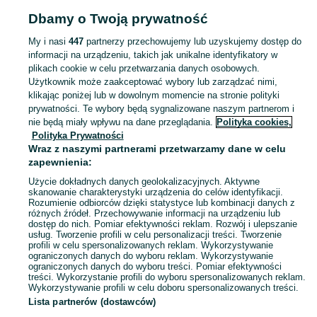
Strona główna
Dom i Ogród
Narzędzia
Osprzęt do narzędzi
Osprzęt do
Dbamy o Twoją prywatność
narzędzi - Mazowieckie
Osprzęt do narzędzi - Piastów
My i nasi
447
partnerzy przechowujemy lub uzyskujemy dostęp do
informacji na urządzeniu, takich jak unikalne identyfikatory w
KATEGORIA
plikach cookie w celu przetwarzania danych osobowych.
Użytkownik może zaakceptować wybory lub zarządzać nimi,
Zobacz Więc
Sprzedaż osprzętu do narzędzi Piastów ▶️ Szeroki wybór różnych marek w atrakcyjnych cenach ✅ Nowe i używane ☝ Sprawdź oferty i kupuj na OLX.pl!
klikając poniżej lub w dowolnym momencie na stronie polityki
prywatności. Te wybory będą sygnalizowane naszym partnerom i
nie będą miały wpływu na dane przeglądania.
Polityka cookies,
Mapa kategorii
Polityka Prywatności
Mapa miejscowości
Wraz z naszymi partnerami przetwarzamy dane w celu
zapewnienia:
Mapa ministron
Użycie dokładnych danych geolokalizacyjnych. Aktywne
Popularne wyszukiwania
skanowanie charakterystyki urządzenia do celów identyfikacji.
Rozumienie odbiorców dzięki statystyce lub kombinacji danych z
różnych źródeł. Przechowywanie informacji na urządzeniu lub
dostęp do nich. Pomiar efektywności reklam. Rozwój i ulepszanie
usług. Tworzenie profili w celu personalizacji treści. Tworzenie
profili w celu spersonalizowanych reklam. Wykorzystywanie
ograniczonych danych do wyboru reklam. Wykorzystywanie
ograniczonych danych do wyboru treści. Pomiar efektywności
treści. Wykorzystanie profili do wyboru spersonalizowanych reklam.
Wykorzystywanie profili w celu doboru spersonalizowanych treści.
Lista partnerów (dostawców)