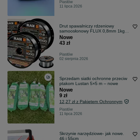
Piastów
11 lipca 2026
Drut spawalniczy rdzeniowy
samoosłonowy FLUX 0,8mm 1kg
1000g 1kg FCAW
Nowe
43 zł
Piastów
02 sierpnia 2026
Sprzedam siatki ochronne przeciw
ptakom Lustan 5×5 m – nowe
Nowe
9 zł
12,27 zł z Pakietem Ochronnym
Piastów
11 lipca 2026
Skrzynie narzędziowe- jak nowe.
46 i 55cm