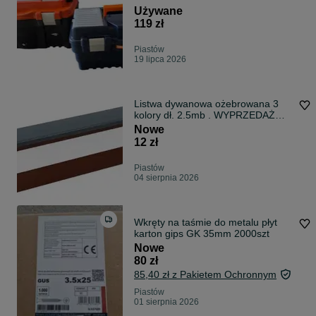
Używane
119 zł
Piastów
19 lipca 2026
Listwa dywanowa ożebrowana 3
kolory dł. 2.5mb . WYPRZEDAŻ
-30% Odbiór osobisty Piastów
Nowe
12 zł
Piastów
04 sierpnia 2026
Wkręty na taśmie do metalu płyt
karton gips GK 35mm 2000szt
Nowe
80 zł
85,40 zł z Pakietem Ochronnym
Piastów
01 sierpnia 2026