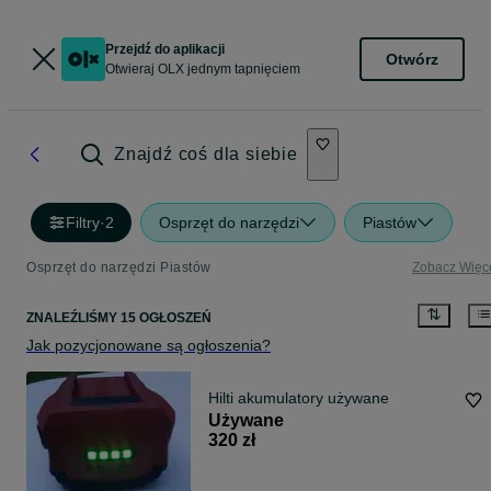
Przejdź do aplikacji
Otwórz
Otwieraj OLX jednym tapnięciem
Znajdź coś dla siebie
Filtry
·
2
Osprzęt do narzędzi
Piastów
Osprzęt do narzędzi Piastów
Zobacz Więc
ZNALEŹLIŚMY 15 OGŁOSZEŃ
Jak pozycjonowane są ogłoszenia?
Hilti akumulatory używane
Używane
320 zł