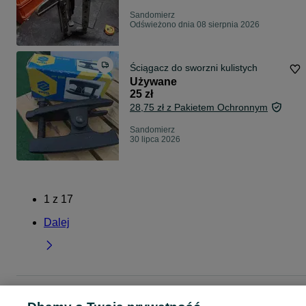
Sandomierz
Odświeżono dnia 08 sierpnia 2026
Ściągacz do sworzni kulistych
Używane
25 zł
28,75 zł z Pakietem Ochronnym
Sandomierz
30 lipca 2026
1
z
17
Dalej
Strona główna
Dom i Ogród
Narzędzia
Narzędzia ręczne
Narzędzia ręcz