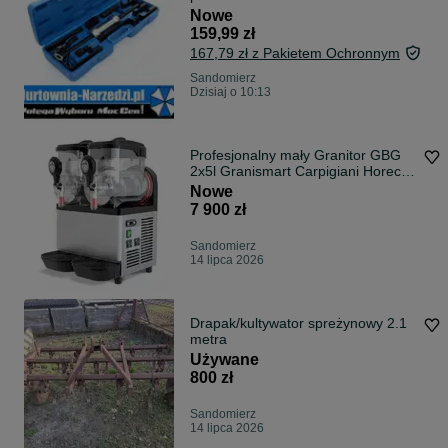
młotek bezwładnościowy blacharski
Nowe
ściągacz bezwładnościowy
159,99 zł
blacharski
167,79 zł z Pakietem Ochronnym
Sandomierz
Dzisiaj o 10:13
Profesjonalny mały Granitor GBG
2x5l Granismart Carpigiani Horeca
| Made in SPAIN | 3 lata gwarancji
Nowe
7 900 zł
Sandomierz
14 lipca 2026
Drapak/kultywator spreżynowy 2.1
metra
Używane
800 zł
Sandomierz
14 lipca 2026