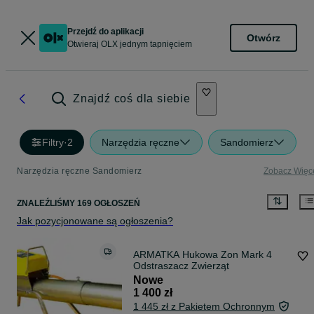
Przejdź do aplikacji
Otwórz
Otwieraj OLX jednym tapnięciem
Znajdź coś dla siebie
Filtry
·
2
Narzędzia ręczne
Sandomierz
Narzędzia ręczne Sandomierz
Zobacz Więc
ZNALEŹLIŚMY 169 OGŁOSZEŃ
Jak pozycjonowane są ogłoszenia?
ARMATKA Hukowa Zon Mark 4
Odstraszacz Zwierząt
Nowe
1 400 zł
1 445 zł z Pakietem Ochronnym