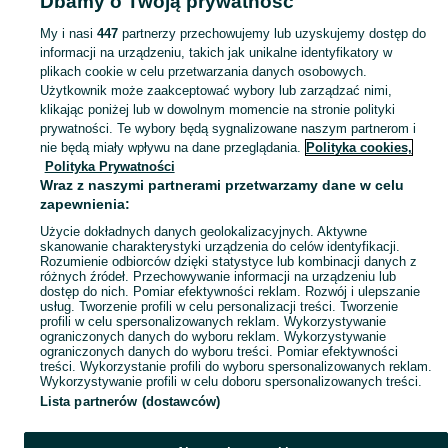
Dbamy o Twoją prywatność
- Świętokrzyskie
Narzędzia ręczne - Sandomierz
My i nasi
447
partnerzy przechowujemy lub uzyskujemy dostęp do
informacji na urządzeniu, takich jak unikalne identyfikatory w
KATEGORIA
plikach cookie w celu przetwarzania danych osobowych.
Użytkownik może zaakceptować wybory lub zarządzać nimi,
Zobacz Więc
Sprzedaż narzędzi ręcznych Sandomierz ▶️ Szeroki wybór różnych marek w atrakcyjnych cenach ✅ Nowe i używane ☝ Sprawdź oferty i kupuj na OLX.pl!
klikając poniżej lub w dowolnym momencie na stronie polityki
prywatności. Te wybory będą sygnalizowane naszym partnerom i
nie będą miały wpływu na dane przeglądania.
Polityka cookies,
Mapa kategorii
Polityka Prywatności
Mapa miejscowości
Wraz z naszymi partnerami przetwarzamy dane w celu
zapewnienia:
Mapa ministron
Użycie dokładnych danych geolokalizacyjnych. Aktywne
Popularne wyszukiwania
skanowanie charakterystyki urządzenia do celów identyfikacji.
Rozumienie odbiorców dzięki statystyce lub kombinacji danych z
różnych źródeł. Przechowywanie informacji na urządzeniu lub
dostęp do nich. Pomiar efektywności reklam. Rozwój i ulepszanie
usług. Tworzenie profili w celu personalizacji treści. Tworzenie
profili w celu spersonalizowanych reklam. Wykorzystywanie
ograniczonych danych do wyboru reklam. Wykorzystywanie
ograniczonych danych do wyboru treści. Pomiar efektywności
treści. Wykorzystanie profili do wyboru spersonalizowanych reklam.
Wykorzystywanie profili w celu doboru spersonalizowanych treści.
Lista partnerów (dostawców)