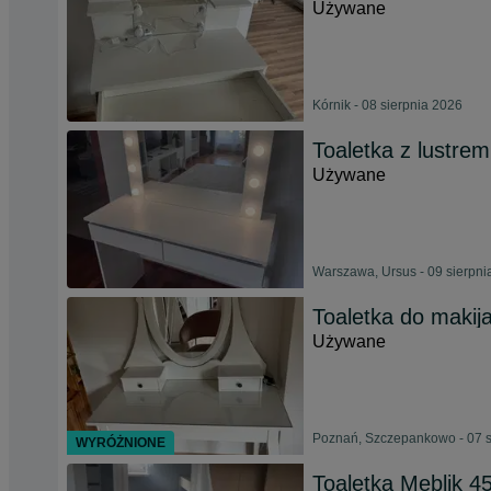
Używane
Kórnik - 08 sierpnia 2026
Toaletka z lustre
Używane
Warszawa, Ursus - 09 sierpni
Toaletka do makij
Używane
Poznań, Szczepankowo - 07 s
WYRÓŻNIONE
Toaletka Meblik 4