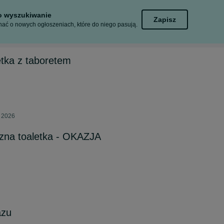
to wyszukiwanie
Zapisz
ać o nowych ogłoszeniach, które do niego pasują.
etka z taboretem
a 2026
czna toaletka - OKAZJA
azu