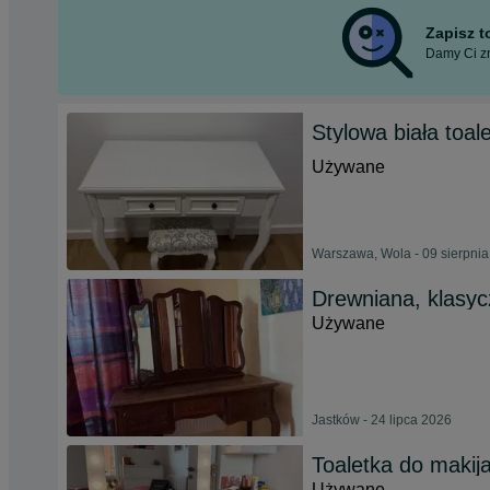
Zapisz 
Damy Ci zn
Stylowa biała toal
Używane
Warszawa, Wola - 09 sierpni
Drewniana, klasy
Używane
Jastków - 24 lipca 2026
Toaletka do makij
Używane