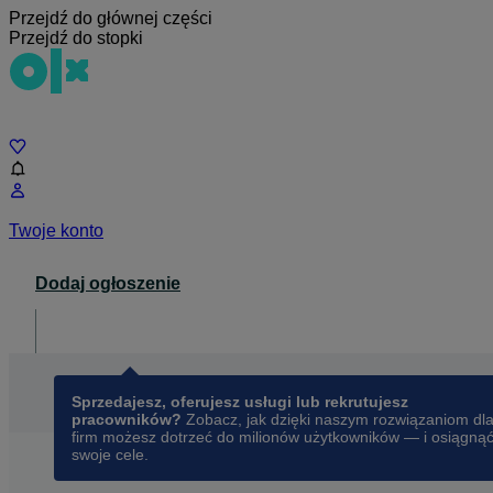
Przejdź do głównej części
Przejdź do stopki
Czat
Twoje konto
Dodaj ogłoszenie
Dla biznesu
opens in a new tab
Sprzedajesz, oferujesz usługi lub rekrutujesz
pracowników?
Zobacz, jak dzięki naszym rozwiązaniom dl
firm możesz dotrzeć do milionów użytkowników — i osiągną
swoje cele.