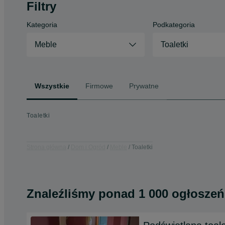
Filtry
Kategoria
Podkategoria
Meble
Toaletki
Wszystkie
Firmowe
Prywatne
Toaletki
Strona główna
Dom i Ogród
Meble
Toaletki
Znaleźliśmy
ponad
1 000 ogłoszeń