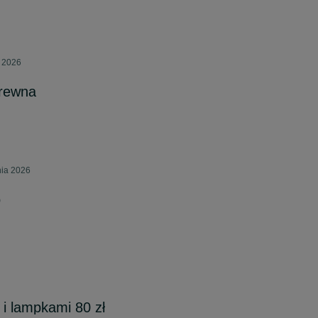
a 2026
drewna
nia 2026
o
 i lampkami 80 zł