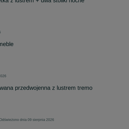
tka z lustrem + dwa stoliki nocne
6
meble
2026
owana przedwojenna z lustrem tremo
 Odświeżono dnia 09 sierpnia 2026