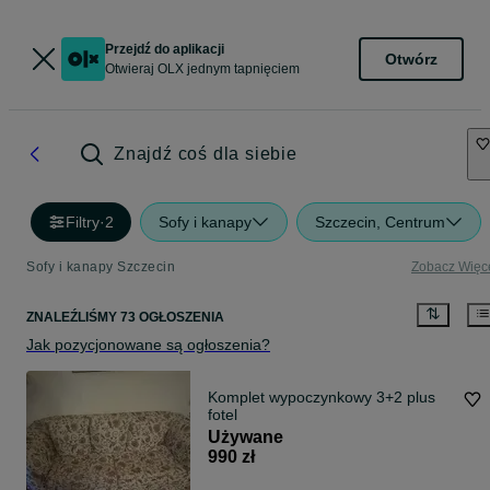
Przejdź do aplikacji
Otwórz
Otwieraj OLX jednym tapnięciem
Znajdź coś dla siebie
Filtry
·
2
Sofy i kanapy
Szczecin, Centrum
Sofy i kanapy Szczecin
Zobacz Więc
ZNALEŹLIŚMY 73 OGŁOSZENIA
Jak pozycjonowane są ogłoszenia?
Komplet wypoczynkowy 3+2 plus
fotel
Używane
990 zł