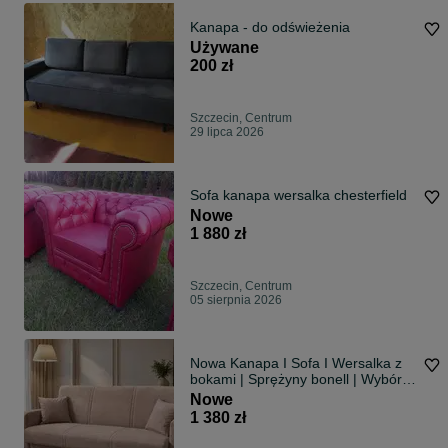
Kanapa - do odświeżenia
Używane
200 zł
Szczecin, Centrum
29 lipca 2026
Sofa kanapa wersalka chesterfield
Nowe
1 880 zł
Szczecin, Centrum
05 sierpnia 2026
Nowa Kanapa I Sofa I Wersalka z
bokami | Sprężyny bonell | Wybór
tkanin | Gwarancja 24 msc
Nowe
1 380 zł