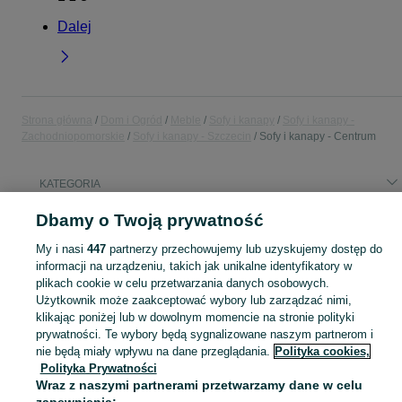
Dalej
Strona główna
Dom i Ogród
Meble
Sofy i kanapy
Sofy i kanapy -
Zachodniopomorskie
Sofy i kanapy - Szczecin
Sofy i kanapy - Centrum
KATEGORIA
Dbamy o Twoją prywatność
Popularne wyszukiwania
lodówka
kanpa
kanapa szczecin
sofa z funkcją spania
My i nasi
447
partnerzy przechowujemy lub uzyskujemy dostęp do
informacji na urządzeniu, takich jak unikalne identyfikatory w
plikach cookie w celu przetwarzania danych osobowych.
Zobacz Więc
Użytkownik może zaakceptować wybory lub zarządzać nimi,
Sprzedaż sof i kanap Szczecin ▶️ Szeroki wybór modeli, kolorów i materiałów ✅ Nowe i używane w atrakcyjnych cenach ☝ Sprawdź oferty na OLX.pl!
klikając poniżej lub w dowolnym momencie na stronie polityki
prywatności. Te wybory będą sygnalizowane naszym partnerom i
Mapa kategorii
nie będą miały wpływu na dane przeglądania.
Polityka cookies,
Polityka Prywatności
Mapa miejscowości
Wraz z naszymi partnerami przetwarzamy dane w celu
Mapa ministron