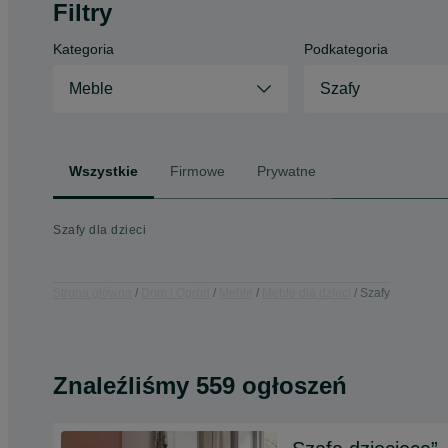
Filtry
Kategoria
Podkategoria
Meble
Szafy
Wszystkie
Firmowe
Prywatne
Szafy dla dzieci
Strona główna
Dom i Ogród
Meble
Meble dla dzieci
Szafy
Znaleźliśmy 559 ogłoszeń