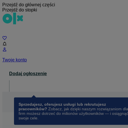
Przejdź do głównej części
Przejdź do stopki
Czat
Twoje konto
Dodaj ogłoszenie
Dla biznesu
opens in a new tab
Sprzedajesz, oferujesz usługi lub rekrutujesz
pracowników?
Zobacz, jak dzięki naszym rozwiązaniom dl
firm możesz dotrzeć do milionów użytkowników — i osiągną
swoje cele.