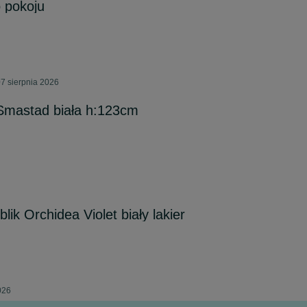
o pokoju
7 sierpnia 2026
 Smastad biała h:123cm
ik Orchidea Violet biały lakier
026