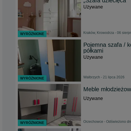
„Szafa dziecięca”
Używane
Kraków, Krowodrza - 06 sierp
WYRÓŻNIONE
Pojemna szafa / k
półkami
Używane
Wałbrzych - 21 lipca 2026
WYRÓŻNIONE
Meble młodzieżo
Używane
Orzechowce - Odświeżono dni
WYRÓŻNIONE