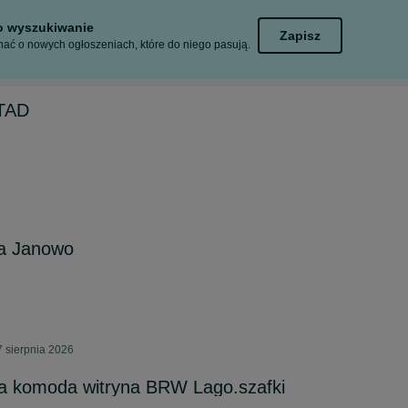
to wyszukiwanie
Zapisz
ać o nowych ogłoszeniach, które do niego pasują.
TAD
a Janowo
 sierpnia 2026
fa komoda witryna BRW Lago.szafki