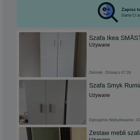
Zapisz 
Damy Ci zn
Szafa Ikea SMÅS
Używane
Zielonki - Dzisiaj o 07:26
Szafa Smyk Rumi
Używane
Dębogórze Wybudowanie - 07
Zestaw mebli sza
Używane