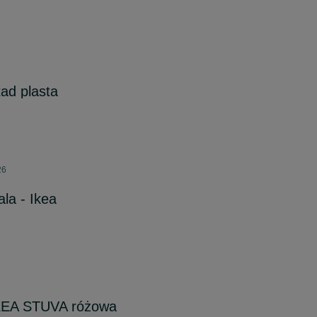
ad plasta
26
ala - Ikea
IKEA STUVA różowa