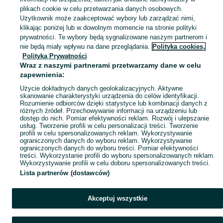
plikach cookie w celu przetwarzania danych osobowych.
Zobacz Więc
Sprzedaż łóżek i kojców dla dzieci Zachodniopomorskie ▶️ Szeroki wybór modeli i materiałów ✅ Nowe i używane w atrakcyjnych cenach ☝ Sprawdź oferty na OLX.pl!
Użytkownik może zaakceptować wybory lub zarządzać nimi,
klikając poniżej lub w dowolnym momencie na stronie polityki
prywatności. Te wybory będą sygnalizowane naszym partnerom i
Mapa kategorii
nie będą miały wpływu na dane przeglądania.
Polityka cookies,
Mapa miejscowości
Polityka Prywatności
Wraz z naszymi partnerami przetwarzamy dane w celu
Mapa ministron
zapewnienia:
Popularne wyszukiwania
Użycie dokładnych danych geolokalizacyjnych. Aktywne
skanowanie charakterystyki urządzenia do celów identyfikacji.
Rozumienie odbiorców dzięki statystyce lub kombinacji danych z
różnych źródeł. Przechowywanie informacji na urządzeniu lub
dostęp do nich. Pomiar efektywności reklam. Rozwój i ulepszanie
usług. Tworzenie profili w celu personalizacji treści. Tworzenie
profili w celu spersonalizowanych reklam. Wykorzystywanie
ograniczonych danych do wyboru reklam. Wykorzystywanie
ograniczonych danych do wyboru treści. Pomiar efektywności
treści. Wykorzystanie profili do wyboru spersonalizowanych reklam.
Wykorzystywanie profili w celu doboru spersonalizowanych treści.
Lista partnerów (dostawców)
Akceptuj wszystkie