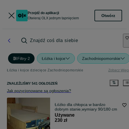
Przejdź do aplikacji
Otwórz
Otwieraj OLX jednym tapnięciem
Znajdź coś dla siebie
Filtry
·
2
Łóżka i kojce
Zachodniopomorskie
Łóżka i kojce dziecięce Zachodniopomorskie
Zobacz Więc
ZNALEŹLIŚMY 541 OGŁOSZEŃ
Jak pozycjonowane są ogłoszenia?
Łóżko dla chłopca w bardzo
dobrym stanie,wymiary 90/180 cm
Używane
230 zł