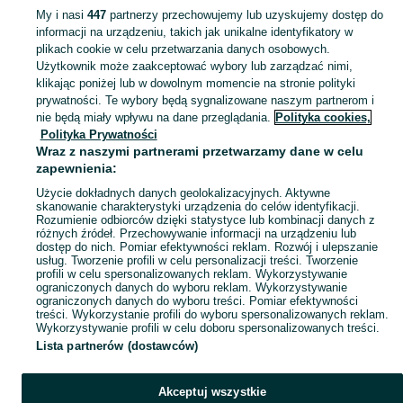
My i nasi
447
partnerzy przechowujemy lub uzyskujemy dostęp do
informacji na urządzeniu, takich jak unikalne identyfikatory w
KATEGORIA
plikach cookie w celu przetwarzania danych osobowych.
Użytkownik może zaakceptować wybory lub zarządzać nimi,
Zobacz Więc
Sprzedaż łóżek i kojców dla dzieci Wałcz ▶️ Szeroki wybór modeli i materiałów ✅ Nowe i używane w atrakcyjnych cenach ☝ Sprawdź oferty na OLX.pl!
klikając poniżej lub w dowolnym momencie na stronie polityki
prywatności. Te wybory będą sygnalizowane naszym partnerom i
nie będą miały wpływu na dane przeglądania.
Polityka cookies,
Mapa kategorii
Polityka Prywatności
Mapa miejscowości
Wraz z naszymi partnerami przetwarzamy dane w celu
zapewnienia:
Mapa ministron
Użycie dokładnych danych geolokalizacyjnych. Aktywne
Popularne wyszukiwania
skanowanie charakterystyki urządzenia do celów identyfikacji.
Rozumienie odbiorców dzięki statystyce lub kombinacji danych z
różnych źródeł. Przechowywanie informacji na urządzeniu lub
dostęp do nich. Pomiar efektywności reklam. Rozwój i ulepszanie
usług. Tworzenie profili w celu personalizacji treści. Tworzenie
profili w celu spersonalizowanych reklam. Wykorzystywanie
ograniczonych danych do wyboru reklam. Wykorzystywanie
ograniczonych danych do wyboru treści. Pomiar efektywności
treści. Wykorzystanie profili do wyboru spersonalizowanych reklam.
Wykorzystywanie profili w celu doboru spersonalizowanych treści.
Lista partnerów (dostawców)
Akceptuj wszystkie