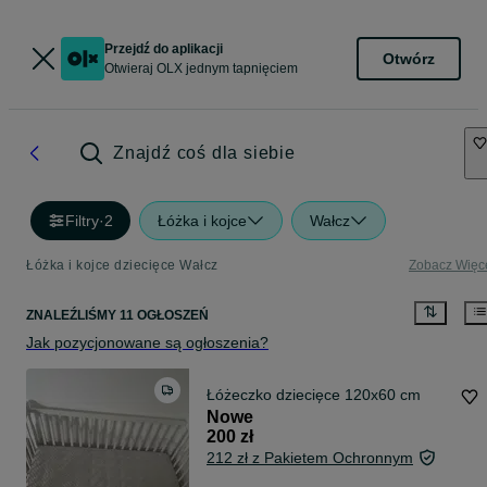
Przejdź do aplikacji
Otwórz
Otwieraj OLX jednym tapnięciem
Znajdź coś dla siebie
Filtry
·
2
Łóżka i kojce
Wałcz
Łóżka i kojce dziecięce Wałcz
Zobacz Więc
ZNALEŹLIŚMY 11 OGŁOSZEŃ
Jak pozycjonowane są ogłoszenia?
Łóżeczko dziecięce 120x60 cm
Nowe
200 zł
212 zł z Pakietem Ochronnym