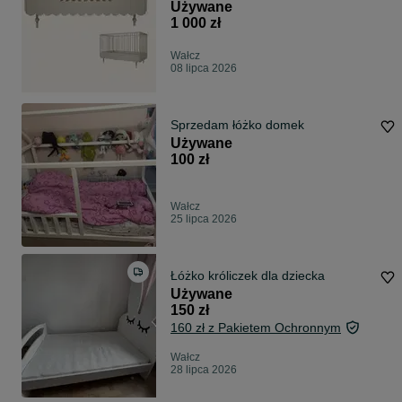
wood luck design 70x140
Używane
1 000 zł
Wałcz
08 lipca 2026
Sprzedam łóżko domek
Używane
100 zł
Wałcz
25 lipca 2026
Łóżko króliczek dla dziecka
Używane
150 zł
160 zł z Pakietem Ochronnym
Wałcz
28 lipca 2026