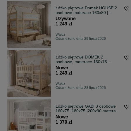
Łóżko piętrowe Domek HOUSE 2
osobowe materace 160x80 |
180x80
Używane
1 249 zł
Wałcz
Odświeżono dnia 29 lipca 2026
Łóżko piętrowe DOMEK 2
osobowe, materace 160x75
180x75 gratis
Nowe
1 249 zł
Wałcz
Odświeżono dnia 28 lipca 2026
Łóżko piętrowe GABI 3 osobowe
160x75 |180x75 |200x90 materace
gratis
Nowe
1 379 zł