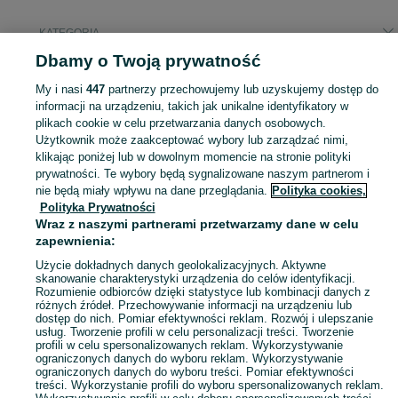
KATEGORIA
Dbamy o Twoją prywatność
Popularne wyszukiwania
My i nasi
447
partnerzy przechowujemy lub uzyskujemy dostęp do
łóżko piętrowe
łóżko 160x200
informacji na urządzeniu, takich jak unikalne identyfikatory w
plikach cookie w celu przetwarzania danych osobowych.
Użytkownik może zaakceptować wybory lub zarządzać nimi,
Zobacz Więc
Sprzedaż łóżek Jastrzębie-Zdrój ▶️ Szeroki wybór modeli, kolorów i materiałów ✅ Nowe i używane w atrakcyjnych cenach ☝ Sprawdź oferty i kupuj na OLX.pl!
klikając poniżej lub w dowolnym momencie na stronie polityki
prywatności. Te wybory będą sygnalizowane naszym partnerom i
nie będą miały wpływu na dane przeglądania.
Polityka cookies,
Mapa kategorii
Polityka Prywatności
Mapa miejscowości
Wraz z naszymi partnerami przetwarzamy dane w celu
zapewnienia:
Mapa ministron
Popularne wyszukiwania
Użycie dokładnych danych geolokalizacyjnych. Aktywne
skanowanie charakterystyki urządzenia do celów identyfikacji.
Rozumienie odbiorców dzięki statystyce lub kombinacji danych z
różnych źródeł. Przechowywanie informacji na urządzeniu lub
dostęp do nich. Pomiar efektywności reklam. Rozwój i ulepszanie
usług. Tworzenie profili w celu personalizacji treści. Tworzenie
profili w celu spersonalizowanych reklam. Wykorzystywanie
ograniczonych danych do wyboru reklam. Wykorzystywanie
ograniczonych danych do wyboru treści. Pomiar efektywności
treści. Wykorzystanie profili do wyboru spersonalizowanych reklam.