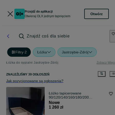
Przejdź do aplikacji
Otwórz
Otwieraj OLX jednym tapnięciem
Znajdź coś dla siebie
Filtry
·
2
Łóżka
Jastrzębie-Zdrój
Łóżka do sypialni Jastrzębie-Zdrój
Zobacz Więc
ZNALEŹLIŚMY 39 OGŁOSZEŃ
Jak pozycjonowane są ogłoszenia?
Łóżko tapicerowane
90/120/140/160/180/200
x200/SZTRUKS/WELUR/POJEMNI
Nowe
K-Korner
1 260 zł