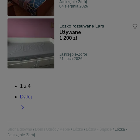
Jastrzębie-Zdrój
04 sierpnia 2026
Lozko rozsuwane Lars
Używane
1 200 zł
Jastrzębie-Zdrój
21 lipca 2026
1
z
4
Dalej
Strona główna
Dom i Ogród
Meble
Łóżka
Łóżka - Śląskie
Łóżka -
Jastrzębie-Zdrój