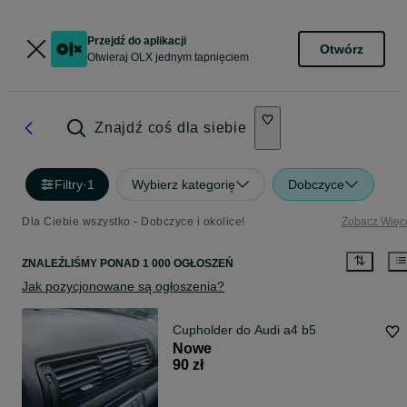
Przejdź do aplikacji
Otwórz
Otwieraj OLX jednym tapnięciem
Znajdź coś dla siebie
Filtry
·
1
Wybierz kategorię
Dobczyce
Dla Ciebie wszystko - Dobczyce i okolice!
Zobacz Więc
ZNALEŹLIŚMY
PONAD
1 000 OGŁOSZEŃ
Jak pozycjonowane są ogłoszenia?
Cupholder do Audi a4 b5
Nowe
90 zł