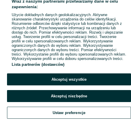
Wraz z naszymi partnerami przetwarzamy dane w celu
zapewnienia:
Użycie dokładnych danych geolokalizacyjnych. Aktywne
skanowanie charakterystyki urządzenia do celów identyfikacji.
Rozumienie odbiorców dzięki statystyce lub kombinacji danych z
różnych źródeł. Przechowywanie informacji na urządzeniu lub
dostęp do nich. Pomiar efektywności reklam. Rozwój i ulepszanie
usług. Tworzenie profili w celu personalizacji treści. Tworzenie
profili w celu spersonalizowanych reklam. Wykorzystywanie
ograniczonych danych do wyboru reklam. Wykorzystywanie
ograniczonych danych do wyboru treści. Pomiar efektywności
treści. Wykorzystanie profili do wyboru spersonalizowanych reklam.
Wykorzystywanie profili w celu doboru spersonalizowanych treści.
Lista partnerów (dostawców)
Akceptuj wszystkie
Akceptuj niezbędne
Ustaw preferencje
Szukaj
Home
Obserwujesz
Favorite
Dodaj
List it
Chat
Czat
My OLX
Konto