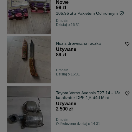
Nowe
99 zł
106,96 zł z Pakietem Ochronnym
Dmosin
Dzisiaj o 16:31
Noz z drewniana raczka
Używane
89 zł
Dmosin
Dzisiaj o 16:31
Toyota Verso Avensis T27 14 - 18r
katalizator DPF 1,6 d4d Mini
cooper BMW
Używane
2 500 zł
Dmosin
Odświeżono dzisiaj o 14:31