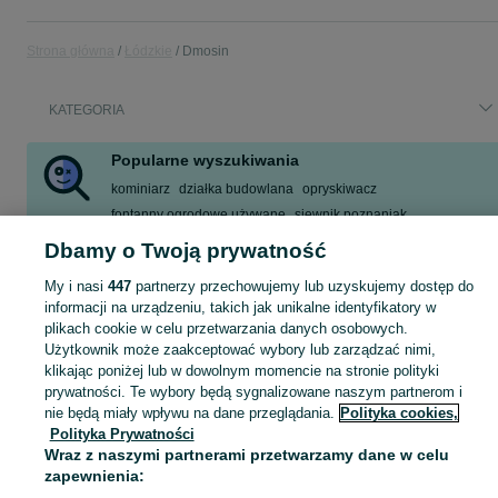
Strona główna
Łódzkie
Dmosin
KATEGORIA
Popularne wyszukiwania
kominiarz
działka budowlana
opryskiwacz
fontanny ogrodowe używane
siewnik poznaniak
fontanny ogrodowe
przyczepa
yaris 1
Dbamy o Twoją prywatność
Zobacz Więcej
My i nasi
447
partnerzy przechowujemy lub uzyskujemy dostęp do
informacji na urządzeniu, takich jak unikalne identyfikatory w
plikach cookie w celu przetwarzania danych osobowych.
Skorzystaj z największego serwisu ogłoszeniowego - Dmosin i okolice! Kupuj to, czego pragniesz i sprzedawaj to, czego już nie potrzebujesz!
Zobacz Więc
Użytkownik może zaakceptować wybory lub zarządzać nimi,
klikając poniżej lub w dowolnym momencie na stronie polityki
Mapa kategorii
prywatności. Te wybory będą sygnalizowane naszym partnerom i
nie będą miały wpływu na dane przeglądania.
Polityka cookies,
Mapa miejscowości
Polityka Prywatności
Mapa ministron
Wraz z naszymi partnerami przetwarzamy dane w celu
Popularne wyszukiwania
zapewnienia: