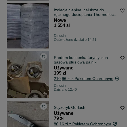
Izolacja cieplna, celuloza do
ręcznego docieplania Thermofloc -
paleta
Nowe
1 554 zł
Dmosin
Odświeżono dzisiaj o 14:21
Predom kuchenka turystyczna
gazowa plus dwa palniki
Używane
199 zł
210,96 zł z Pakietem Ochronnym
Dmosin
Dzisiaj o 12:40
Scyzoryk Gerlach
Używane
79 zł
86,16 zł z Pakietem Ochronnym