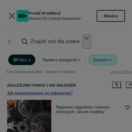
Przejdź do aplikacji
Otwórz
Otwieraj OLX jednym tapnięciem
Znajdź coś dla siebie
Filtry
·
1
Wybierz kategorię
Dmosin
Dla Ciebie wszystko - Dmosin i okolice!
Zobacz Więc
ZNALEŹLIŚMY
PONAD
1 000 OGŁOSZEŃ
Jak pozycjonowane są ogłoszenia?
Naprawa ciągników i maszyn
rolniczych, serwis mobilny