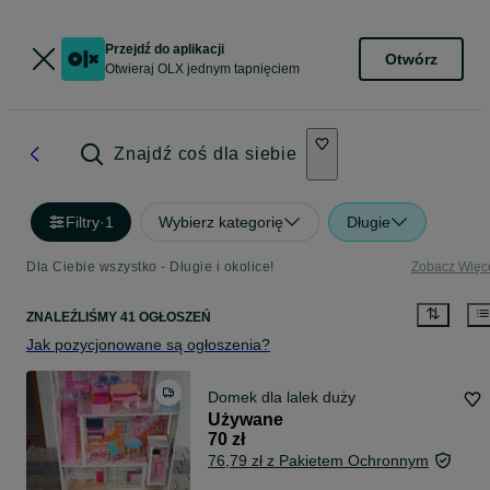
Przejdź do aplikacji
Otwórz
Otwieraj OLX jednym tapnięciem
Znajdź coś dla siebie
Filtry
·
1
Wybierz kategorię
Długie
Dla Ciebie wszystko - Długie i okolice!
Zobacz Więc
ZNALEŹLIŚMY 41 OGŁOSZEŃ
Jak pozycjonowane są ogłoszenia?
Domek dla lalek duży
Używane
70 zł
76,79 zł z Pakietem Ochronnym