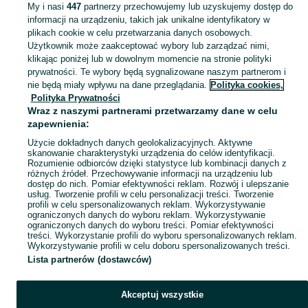
My i nasi
447
partnerzy przechowujemy lub uzyskujemy dostęp do
informacji na urządzeniu, takich jak unikalne identyfikatory w
KATEGORIA
plikach cookie w celu przetwarzania danych osobowych.
Użytkownik może zaakceptować wybory lub zarządzać nimi,
klikając poniżej lub w dowolnym momencie na stronie polityki
Skorzystaj z największego serwisu ogłoszeniowego - Długie i okolice! Kupuj to, czego pragniesz i sprzedawaj to, czego już nie potrzebujesz!
Zobacz Więc
prywatności. Te wybory będą sygnalizowane naszym partnerom i
nie będą miały wpływu na dane przeglądania.
Polityka cookies,
Mapa kategorii
Polityka Prywatności
Mapa miejscowości
Wraz z naszymi partnerami przetwarzamy dane w celu
zapewnienia:
Mapa ministron
Użycie dokładnych danych geolokalizacyjnych. Aktywne
Popularne wyszukiwania
skanowanie charakterystyki urządzenia do celów identyfikacji.
Rozumienie odbiorców dzięki statystyce lub kombinacji danych z
różnych źródeł. Przechowywanie informacji na urządzeniu lub
dostęp do nich. Pomiar efektywności reklam. Rozwój i ulepszanie
usług. Tworzenie profili w celu personalizacji treści. Tworzenie
profili w celu spersonalizowanych reklam. Wykorzystywanie
ograniczonych danych do wyboru reklam. Wykorzystywanie
ograniczonych danych do wyboru treści. Pomiar efektywności
treści. Wykorzystanie profili do wyboru spersonalizowanych reklam.
Wykorzystywanie profili w celu doboru spersonalizowanych treści.
Lista partnerów (dostawców)
Akceptuj wszystkie