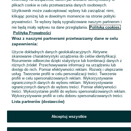
plikach cookie w celu przetwarzania danych osobowych.
Zobacz Więc
Sprzedaż lamp kosmetycznych w Polsce ▶️ Aktualne oferty nowe i używane ✅ Szeroki wybór produktów w najlepszych cenach ✌ Przeglądaj ogłoszenia na OLX.pl!
Użytkownik może zaakceptować wybory lub zarządzać nimi,
klikając poniżej lub w dowolnym momencie na stronie polityki
prywatności. Te wybory będą sygnalizowane naszym partnerom i
Mapa kategorii
nie będą miały wpływu na dane przeglądania.
Polityka cookies,
Mapa miejscowości
Polityka Prywatności
Wraz z naszymi partnerami przetwarzamy dane w celu
Mapa ministron
zapewnienia:
Popularne wyszukiwania
Użycie dokładnych danych geolokalizacyjnych. Aktywne
skanowanie charakterystyki urządzenia do celów identyfikacji.
Rozumienie odbiorców dzięki statystyce lub kombinacji danych z
różnych źródeł. Przechowywanie informacji na urządzeniu lub
dostęp do nich. Pomiar efektywności reklam. Rozwój i ulepszanie
usług. Tworzenie profili w celu personalizacji treści. Tworzenie
profili w celu spersonalizowanych reklam. Wykorzystywanie
ograniczonych danych do wyboru reklam. Wykorzystywanie
ograniczonych danych do wyboru treści. Pomiar efektywności
treści. Wykorzystanie profili do wyboru spersonalizowanych reklam.
Wykorzystywanie profili w celu doboru spersonalizowanych treści.
Lista partnerów (dostawców)
Akceptuj wszystkie