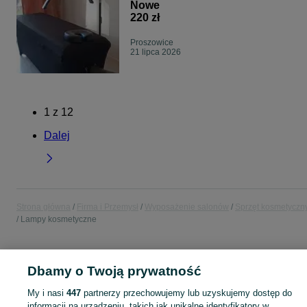
Nowe
220 zł
Proszowice
21 lipca 2026
1
z
12
Dalej
Strona główna
Firma i Przemysł
Wyposażenie salonów
Sprzęt kosmetyczn
Lampy kosmetyczne
POLSKA
Dbamy o Twoją prywatność
My i nasi
447
partnerzy przechowujemy lub uzyskujemy dostęp do
KATEGORIA
informacji na urządzeniu, takich jak unikalne identyfikatory w