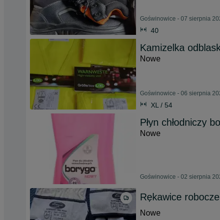
Goświnowice - 07 sierpnia 2
40
Kamizelka odblas
Nowe
Goświnowice - 06 sierpnia 2
XL / 54
Płyn chłodniczy b
Nowe
Goświnowice - 02 sierpnia 2
Rękawice robocze
Nowe