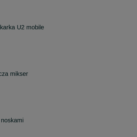
ukarka U2 mobile
icza mikser
 noskami