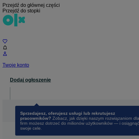
Przejdź do głównej części
Przejdź do stopki
Czat
Twoje konto
Dodaj ogłoszenie
Dla biznesu
opens in a new tab
Sprzedajesz, oferujesz usługi lub rekrutujesz
pracowników?
Zobacz, jak dzięki naszym rozwiązaniom dl
firm możesz dotrzeć do milionów użytkowników — i osiągną
swoje cele.