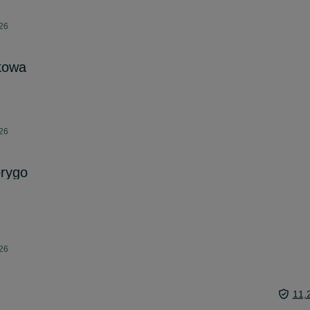
026
kowa
026
orygo
026
11,