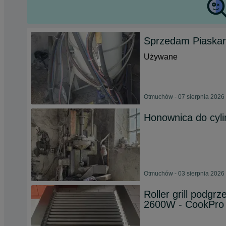
Sprzedam Piaska
Używane
Otmuchów - 07 sierpnia 2026
Honownica do cyli
Otmuchów - 03 sierpnia 2026
Roller grill podgr
2600W - CookPro