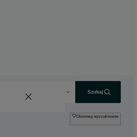
Odległość
+0 km
Szukaj
Obserwuj wyszukiwanie