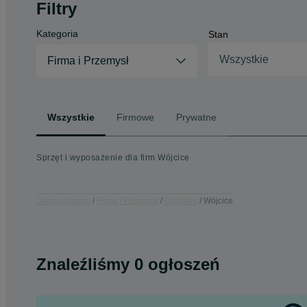
Filtry
Kategoria
Stan
Wszystkie
Firma i Przemysł
Wszystkie
Firmowe
Prywatne
Sprzęt i wyposażenie dla firm Wójcice
Strona główna
Firma i Przemysł
Opolskie
Wójcice
Znaleźliśmy 0 ogłoszeń