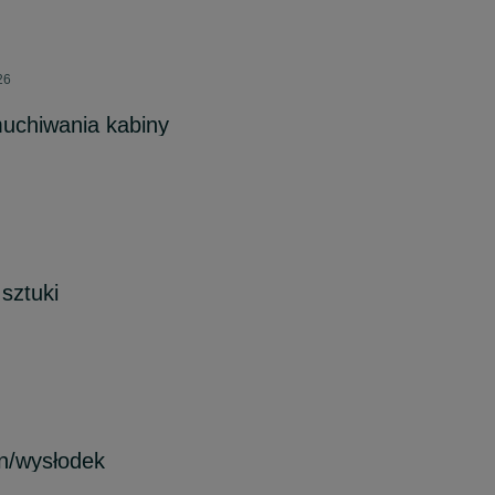
26
muchiwania kabiny
 sztuki
in/wysłodek