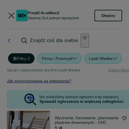
Przejdź do aplikacji
Otwórz
Otwieraj OLX jednym tapnięciem
Znajdź coś dla siebie
Filtry
·
2
Firma i Przemysł
Laski Wielkie
Sprzęt i wyposażenie dla firm Laski Wielkie
Zobacz Więc
Jak pozycjonowane są ogłoszenia?
Nie znaleźliśmy żadnych ogłoszeń w tej odległości.
Sprawdź ogłoszenia w większej odległości:
Wycinanie, frezowanie, planowanie
plastrów drewnianych - CNC
1 zł