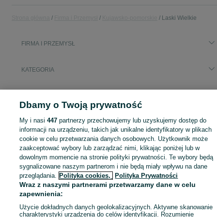
Strona główna
Firma i Przemysł
Kujawsko-pomorskie
Laski Wielkie
FIRMA I PRZEMYSŁ
KATEGORIA
Zobacz Więc
Sprzedaż sprzętu i wyposażenia dla firm Laski Wielkie ▶️ maszyny, biuro i inne ✅ Nowe i używane w atrakcyjnych cenach ✌ Sprawdź oferty na OLX.pl!
Dbamy o Twoją prywatność
Mapa kategorii
My i nasi
447
partnerzy przechowujemy lub uzyskujemy dostęp do
informacji na urządzeniu, takich jak unikalne identyfikatory w plikach
Mapa miejscowości
cookie w celu przetwarzania danych osobowych. Użytkownik może
Mapa ministron
zaakceptować wybory lub zarządzać nimi, klikając poniżej lub w
Popularne wyszukiwania
dowolnym momencie na stronie polityki prywatności. Te wybory będą
sygnalizowane naszym partnerom i nie będą miały wpływu na dane
przeglądania.
Polityka cookies,
Polityka Prywatności
Wraz z naszymi partnerami przetwarzamy dane w celu
zapewnienia:
Użycie dokładnych danych geolokalizacyjnych. Aktywne skanowanie
charakterystyki urządzenia do celów identyfikacji. Rozumienie