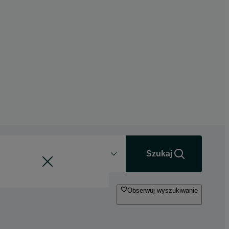
Odległość
+0 km
Szukaj
Obserwuj wyszukiwanie