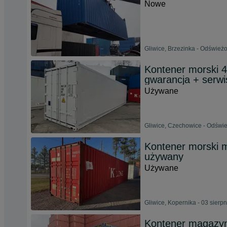
Nowe
Gliwice, Brzezinka - Odśwież
Kontener morski 4
gwarancja + serwi
Używane
Gliwice, Czechowice - Odświe
Kontener morski 
używany
Używane
Gliwice, Kopernika - 03 sierp
Kontener magazy