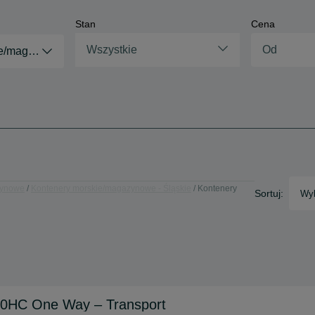
Stan
Cena
Wszystkie
ie/magazynowe
zynowe
Kontenery morskie/magazynowe - Śląskie
Kontenery
Sortuj:
Wyb
40HC One Way – Transport