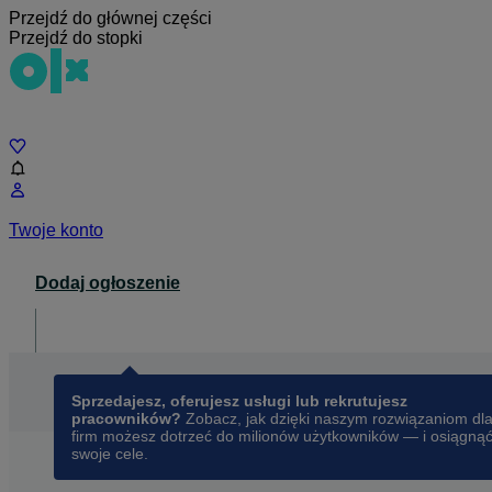
Przejdź do głównej części
Przejdź do stopki
Czat
Twoje konto
Dodaj ogłoszenie
Dla biznesu
opens in a new tab
Sprzedajesz, oferujesz usługi lub rekrutujesz
pracowników?
Zobacz, jak dzięki naszym rozwiązaniom dl
firm możesz dotrzeć do milionów użytkowników — i osiągną
swoje cele.