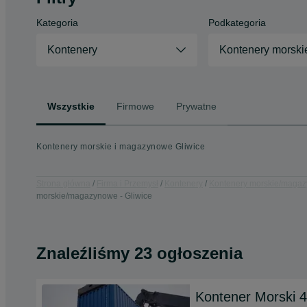
Kategoria
Podkategoria
Kontenery
Kontenery morsk
Wszystkie
Firmowe
Prywatne
Kontenery morskie i magazynowe Gliwice
Strona główna
Firma i Przemysł
Kontenery
Kontenery morskie/maga
morskie/magazynowe - Gliwice
Znaleźliśmy 23 ogłoszenia
Kontener Morski 