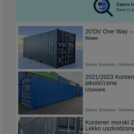
Zapisz 
Damy Ci zn
20’DV One Way – 
Nowe
Gliwice, Brzezinka - Odśwież
2021/2023 Konten
jakość/cena
Używane
Gliwice, Brzezinka - Odśwież
Kontener morski 
Lekko uszkodzon