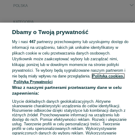
POLSKA
KATEGORIA
Dbamy o Twoją prywatność
Popularne wyszukiwania
My i nasi
447
partnerzy przechowujemy lub uzyskujemy dostęp do
frytkownica gastronomiczna
informacji na urządzeniu, takich jak unikalne identyfikatory w
plikach cookie w celu przetwarzania danych osobowych.
Użytkownik może zaakceptować wybory lub zarządzać nimi,
Zobacz Więc
Sprzedaż frytownic gastronomicznych w Polsce ▶️ Nowe i używane oferty ✅ Szeroki wybór w najlepszych cenach ✌ Przeglądaj ogłoszenia online na OLX.pl!
klikając poniżej lub w dowolnym momencie na stronie polityki
prywatności. Te wybory będą sygnalizowane naszym partnerom i
nie będą miały wpływu na dane przeglądania.
Polityka cookies,
Mapa kategorii
Polityka Prywatności
Mapa miejscowości
Wraz z naszymi partnerami przetwarzamy dane w celu
Mapa ministron
zapewnienia:
Popularne wyszukiwania
Użycie dokładnych danych geolokalizacyjnych. Aktywne
skanowanie charakterystyki urządzenia do celów identyfikacji.
Rozumienie odbiorców dzięki statystyce lub kombinacji danych z
różnych źródeł. Przechowywanie informacji na urządzeniu lub
dostęp do nich. Pomiar efektywności reklam. Rozwój i ulepszanie
usług. Tworzenie profili w celu personalizacji treści. Tworzenie
profili w celu spersonalizowanych reklam. Wykorzystywanie
ograniczonych danych do wyboru reklam. Wykorzystywanie