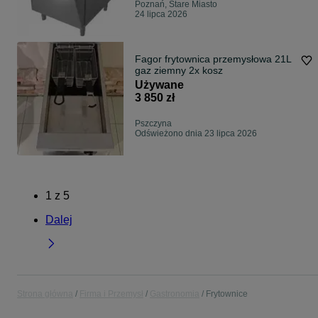
Poznań, Stare Miasto
24 lipca 2026
Fagor frytownica przemysłowa 21L
gaz ziemny 2x kosz
Używane
3 850 zł
Pszczyna
Odświeżono dnia 23 lipca 2026
1
z
5
Dalej
Strona główna
Firma i Przemysł
Gastronomia
Frytownice