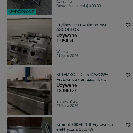
Człuchów
Odświeżono dzisiaj o 09:39
WYRÓŻNIONE
Frytkownica dwukomorowa
ASCOBLOK
Używane
1 950 zł
Witnica
21 lipca 2026
KIREMKO - Duża GAZOWA
Frytownica / Smażalnik /
Frytkownica / Przemysłowa
Używane
18 900 zł
Bielsko-Biała
27 lipca 2026
Kromet 900FE-18f Frytownica
elektryczna 13,5kW