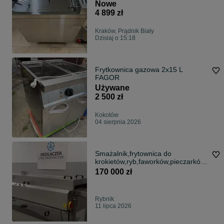
Nowe
4 899 zł
Kraków, Prądnik Biały
Dzisiaj o 15:18
Frytkownica gazowa 2x15 L
FAGOR
Używane
2 500 zł
Kokotów
04 sierpnia 2026
Smażalnik,frytownica do
krokietów,ryb,faworków,pieczarków.
400×2700
170 000 zł
Rybnik
11 lipca 2026