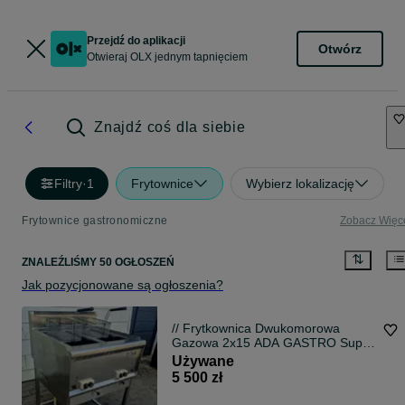
Przejdź do aplikacji
Otwórz
Otwieraj OLX jednym tapnięciem
Znajdź coś dla siebie
Filtry
·
1
Frytownice
Wybierz lokalizację
Frytownice gastronomiczne
Zobacz Więc
ZNALEŹLIŚMY 50 OGŁOSZEŃ
Jak pozycjonowane są ogłoszenia?
// Frytkownica Dwukomorowa
Gazowa 2x15 ADA GASTRO Super
Stan Propan -Butan //
Używane
5 500 zł