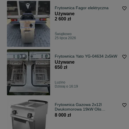
Frytownica Fagor elektryczna
Używane
2 600 zł
Świątkowo
25 lipca 2026
Frytownica Yato YG-04634 2x5kW
Używane
650 zł
Luzino
Dzisiaj o 16:19
Frytownica Gazowa 2x12l
Dwukomorowa 19kW Olis
16180020
8 000 zł