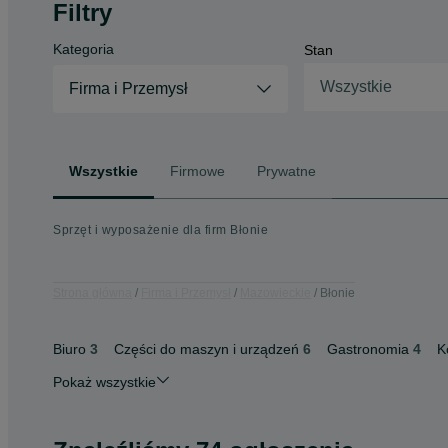
Filtry
Kategoria
Stan
Wszystkie
Firma i Przemysł
Wszystkie
Firmowe
Prywatne
Sprzęt i wyposażenie dla firm Błonie
Strona główna
Firma i Przemysł
Mazowieckie
Błonie
Biuro
3
Części do maszyn i urządzeń
6
Gastronomia
4
K
Pokaż wszystkie