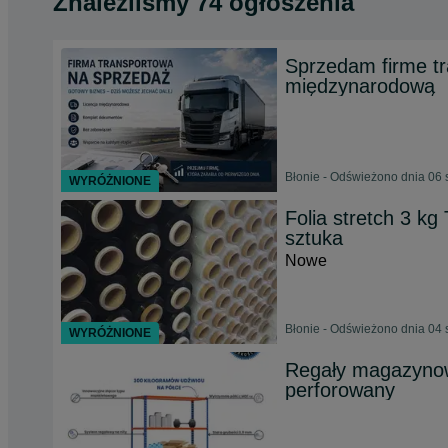
Znaleźliśmy 74 ogłoszenia
Sprzedam firme tr
międzynarodową
Błonie - Odświeżono dnia 06 
WYRÓŻNIONE
Folia stretch 3 kg
sztuka
Nowe
Błonie - Odświeżono dnia 04 
WYRÓŻNIONE
Regały magazynow
perforowany