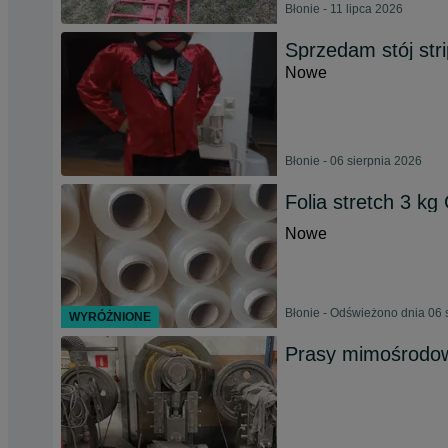
Błonie - 11 lipca 2026
Sprzedam stój stri
Nowe
Błonie - 06 sierpnia 2026
Folia stretch 3 kg
Nowe
Błonie - Odświeżono dnia 06 
WYRÓŻNIONE
Prasy mimośrodow