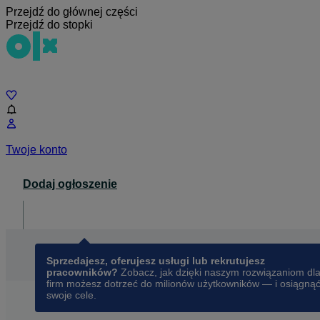
Przejdź do głównej części
Przejdź do stopki
Czat
Twoje konto
Dodaj ogłoszenie
Dla biznesu
opens in a new tab
Sprzedajesz, oferujesz usługi lub rekrutujesz
pracowników?
Zobacz, jak dzięki naszym rozwiązaniom dl
firm możesz dotrzeć do milionów użytkowników — i osiągną
swoje cele.