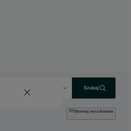
Odległość
+0 km
Szukaj
Obserwuj wyszukiwanie