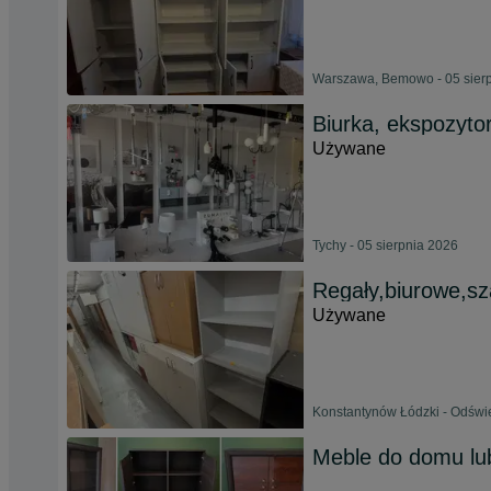
Warszawa, Bemowo - 05 sier
Biurka, ekspozytor
Używane
Tychy - 05 sierpnia 2026
Regały,biurowe,sz
Używane
Konstantynów Łódzki - Odświ
Meble do domu lub