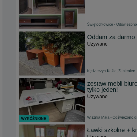
Świętochłowice - Odświeżono 
Oddam za darmo 
Używane
Kędzierzyn-Koźle, Żabieniec -
zestaw mebli biuro
tylko jeden!
Używane
Wisznia Mała - Odświeżono dn
WYRÓŻNIONE
Ławki szkolne + k
Używane