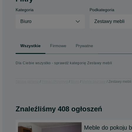
Kategoria
Podkategoria
Biuro
Zestawy mebli
Wszystkie
Firmowe
Prywatne
Dla Ciebie wszystko - sprawdź kategorię Zestawy mebli
Strona główna
Firma i Przemysł
Biuro
Meble biurowe
Zestawy mebli
Znaleźliśmy 408 ogłoszeń
Meble do pokoju b