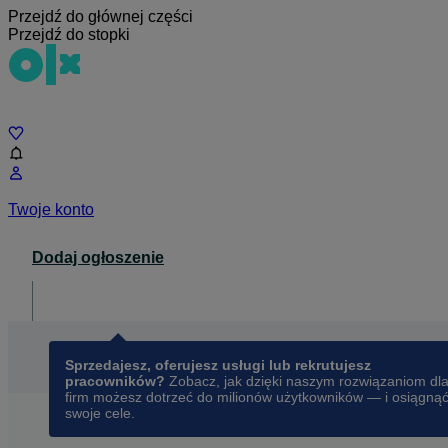
Przejdź do głównej części
Przejdź do stopki
Czat
Twoje konto
Dodaj ogłoszenie
Dla biznesu
opens in a new tab
Sprzedajesz, oferujesz usługi lub rekrutujesz
pracowników?
Zobacz, jak dzięki naszym rozwiązaniom dl
firm możesz dotrzeć do milionów użytkowników — i osiągną
swoje cele.