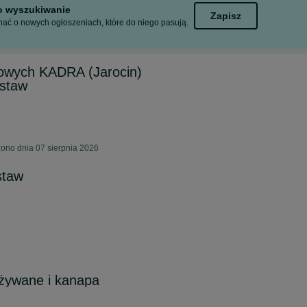
to wyszukiwanie
Zapisz
ać o nowych ogłoszeniach, które do niego pasują.
rowych KADRA (Jarocin)
estaw
ono dnia 07 sierpnia 2026
staw
używane i kanapa