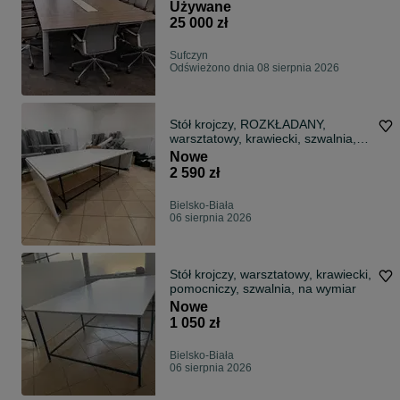
Używane
25 000 zł
Sufczyn
Odświeżono dnia 08 sierpnia 2026
Stół krojczy, ROZKŁADANY,
warsztatowy, krawiecki, szwalnia,
na wymiar
Nowe
2 590 zł
Bielsko-Biała
06 sierpnia 2026
Stół krojczy, warsztatowy, krawiecki,
pomocniczy, szwalnia, na wymiar
Nowe
1 050 zł
Bielsko-Biała
06 sierpnia 2026