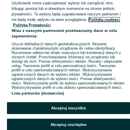
Skorzystaj z największego serwisu ogłoszeniowego w Polsce. Kupuj to, czego pragniesz i sprzedawaj to, czego już nie potrzebujesz w kategorii Stoły!
Zobacz Więc
Użytkownik może zaakceptować wybory lub zarządzać nimi,
klikając poniżej lub w dowolnym momencie na stronie polityki
prywatności. Te wybory będą sygnalizowane naszym partnerom i
Mapa kategorii
nie będą miały wpływu na dane przeglądania.
Polityka cookies,
Mapa miejscowości
Polityka Prywatności
Wraz z naszymi partnerami przetwarzamy dane w celu
Mapa ministron
zapewnienia:
Popularne wyszukiwania
Użycie dokładnych danych geolokalizacyjnych. Aktywne
skanowanie charakterystyki urządzenia do celów identyfikacji.
Rozumienie odbiorców dzięki statystyce lub kombinacji danych z
różnych źródeł. Przechowywanie informacji na urządzeniu lub
dostęp do nich. Pomiar efektywności reklam. Rozwój i ulepszanie
usług. Tworzenie profili w celu personalizacji treści. Tworzenie
profili w celu spersonalizowanych reklam. Wykorzystywanie
ograniczonych danych do wyboru reklam. Wykorzystywanie
ograniczonych danych do wyboru treści. Pomiar efektywności
treści. Wykorzystanie profili do wyboru spersonalizowanych reklam.
Wykorzystywanie profili w celu doboru spersonalizowanych treści.
Lista partnerów (dostawców)
Akceptuj wszystkie
Akceptuj niezbędne