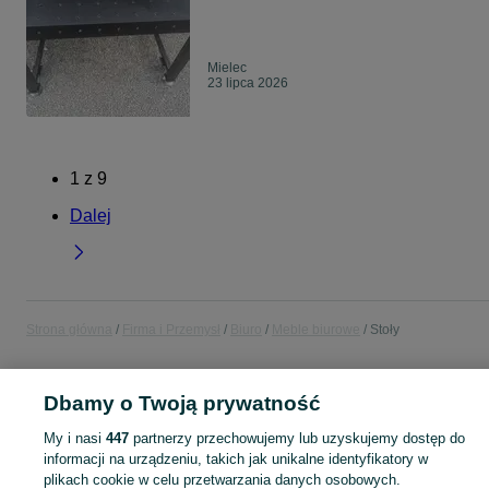
Mielec
23 lipca 2026
1
z
9
Dalej
Strona główna
Firma i Przemysł
Biuro
Meble biurowe
Stoły
POLSKA
Dbamy o Twoją prywatność
My i nasi
447
partnerzy przechowujemy lub uzyskujemy dostęp do
KATEGORIA
informacji na urządzeniu, takich jak unikalne identyfikatory w
plikach cookie w celu przetwarzania danych osobowych.