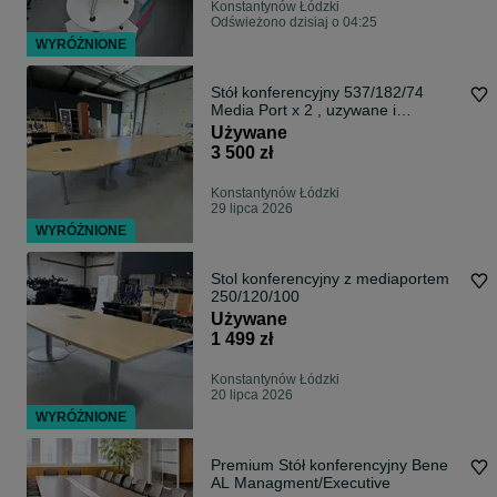
Konstantynów Łódzki
Odświeżono dzisiaj o 04:25
WYRÓŻNIONE
Stół konferencyjny 537/182/74
Media Port x 2 , uzywane i
poleasingowe
Używane
3 500 zł
Konstantynów Łódzki
29 lipca 2026
WYRÓŻNIONE
Stol konferencyjny z mediaportem
250/120/100
Używane
1 499 zł
Konstantynów Łódzki
20 lipca 2026
WYRÓŻNIONE
Premium Stół konferencyjny Bene
AL Managment/Executive