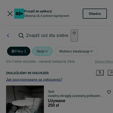
Przejdź do aplikacji
Otwórz
Otwieraj OLX jednym tapnięciem
Znajdź coś dla siebie
Filtry
·
1
Stoły
Wybierz lokalizację
Dla Ciebie wszystko - sprawdź kategorię Stoły
Zobacz Więc
ZNALEŹLIŚMY 89 OGŁOSZEŃ
Jak pozycjonowane są ogłoszenia?
Stół
owalny,okrągly,uzywany,poleasingo
wy
Używane
250 zł