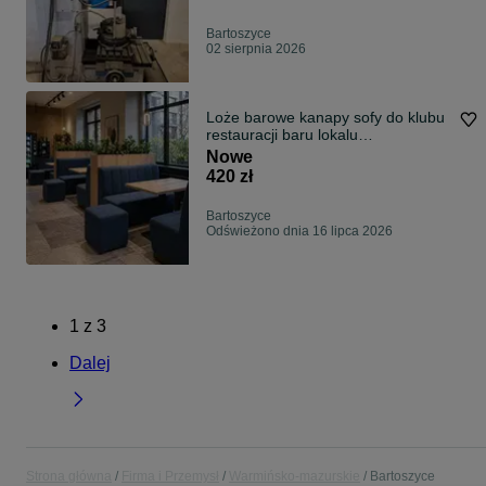
Bartoszyce
02 sierpnia 2026
Loże barowe kanapy sofy do klubu
restauracji baru lokalu
PRODUCENT
Nowe
420 zł
Bartoszyce
Odświeżono dnia 16 lipca 2026
1
z
3
Dalej
Strona główna
Firma i Przemysł
Warmińsko-mazurskie
Bartoszyce