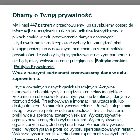
FIRMA I PRZEMYSŁ
Dbamy o Twoją prywatność
My i nasi
447
partnerzy przechowujemy lub uzyskujemy dostęp do
KATEGORIA
informacji na urządzeniu, takich jak unikalne identyfikatory w
plikach cookie w celu przetwarzania danych osobowych.
Użytkownik może zaakceptować wybory lub zarządzać nimi,
Zobacz Więc
Sprzedaż sprzętu i wyposażenia dla firm Bartoszyce ▶️ maszyny, biuro i inne ✅ Nowe i używane w atrakcyjnych cenach ✌ Sprawdź oferty na OLX.pl!
klikając poniżej lub w dowolnym momencie na stronie polityki
prywatności. Te wybory będą sygnalizowane naszym partnerom i
nie będą miały wpływu na dane przeglądania.
Polityka cookies,
Mapa kategorii
Polityka Prywatności
Mapa miejscowości
Wraz z naszymi partnerami przetwarzamy dane w celu
zapewnienia:
Mapa ministron
Użycie dokładnych danych geolokalizacyjnych. Aktywne
Popularne wyszukiwania
skanowanie charakterystyki urządzenia do celów identyfikacji.
Rozumienie odbiorców dzięki statystyce lub kombinacji danych z
różnych źródeł. Przechowywanie informacji na urządzeniu lub
dostęp do nich. Pomiar efektywności reklam. Rozwój i ulepszanie
usług. Tworzenie profili w celu personalizacji treści. Tworzenie
profili w celu spersonalizowanych reklam. Wykorzystywanie
ograniczonych danych do wyboru reklam. Wykorzystywanie
ograniczonych danych do wyboru treści. Pomiar efektywności
treści. Wykorzystanie profili do wyboru spersonalizowanych reklam.
Wykorzystywanie profili w celu doboru spersonalizowanych treści.