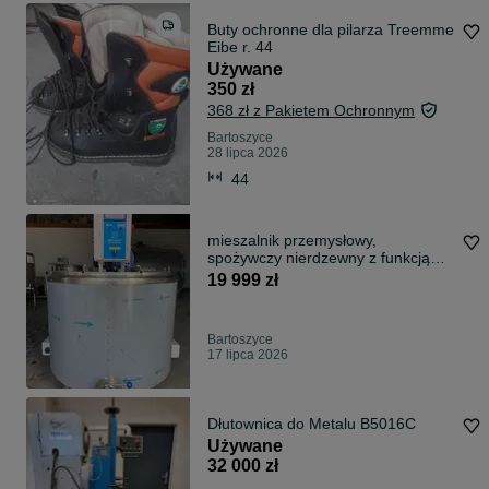
Buty ochronne dla pilarza Treemme
Eibe r. 44
Używane
350 zł
368 zł z Pakietem Ochronnym
Bartoszyce
28 lipca 2026
44
mieszalnik przemysłowy,
spożywczy nierdzewny z funkcją
grzania
19 999 zł
Bartoszyce
17 lipca 2026
Dłutownica do Metalu B5016C
Używane
32 000 zł