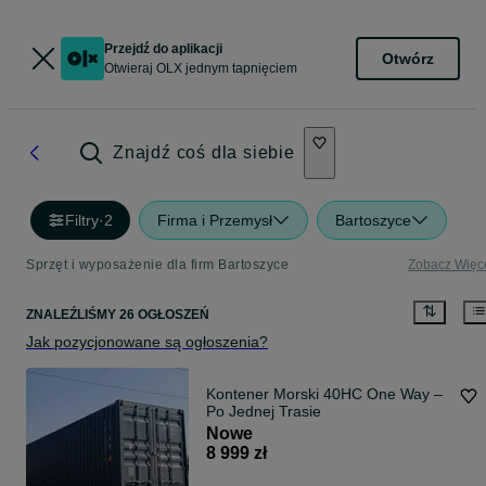
Przejdź do aplikacji
Otwórz
Otwieraj OLX jednym tapnięciem
Znajdź coś dla siebie
Filtry
·
2
Firma i Przemysł
Bartoszyce
Sprzęt i wyposażenie dla firm Bartoszyce
Zobacz Więc
ZNALEŹLIŚMY 26 OGŁOSZEŃ
Jak pozycjonowane są ogłoszenia?
Kontener Morski 40HC One Way –
Po Jednej Trasie
Nowe
8 999 zł