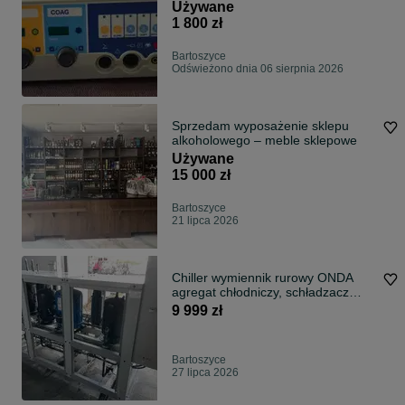
80rmia
Używane
1 800 zł
Bartoszyce
Odświeżono dnia 06 sierpnia 2026
Sprzedam wyposażenie sklepu
alkoholowego – meble sklepowe
Używane
15 000 zł
Bartoszyce
21 lipca 2026
Chiller wymiennik rurowy ONDA
agregat chłodniczy, schładzacz
cieczy
9 999 zł
Bartoszyce
27 lipca 2026