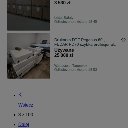
3 530 zł
Łódź, Bałuty
Odświeżono dzisiaj o 18:45
Drukarka DTF Pegasus 60 ,
FEDAR FD70 szybka profesjonalna
do tkanin, odzieży FD70 EPSON
Używane
i3200
25 000 zł
Warszawa, Targówek
Odświeżono dzisiaj o 18:53
Wstecz
3
z
100
Dalej