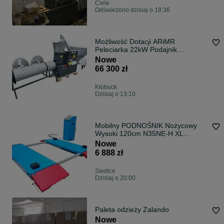
Ciele
Odświeżono dzisiaj o 18:36
Możliwość Dotacji ARiMR
Peleciarka 22kW Podajnik
Kalibrator
Nowe
66 300 zł
Kłobuck
Dzisiaj o 13:10
Mobilny PODNOŚNIK Nożycowy
Wysoki 120cm N35NE-H XL
BESTLIFT 3.5T TANIO
Nowe
6 888 zł
Siedlce
Dzisiaj o 20:00
Paleta odzieży Zalando
Nowe