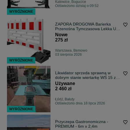
Katowice, Bogucice
Odświeżono dzisiaj o 09:52
WYRÓŻNIONE
ZAPORA DROGOWA Barierka
Przenośna Tymczasowa Lekka U20
2100x1117
Nowe
275 zł
Warszawa, Bemowo
03 sierpnia 2026
WYRÓŻNIONE
Likwidator sprzeda sprawną w
dobrym stanie wiertarkę WS 15 z
solidną stalowa podstawą
Używane
(stolikiem)
2 460 zł
Łódź, Bałuty
Odświeżono dnia 18 lipca 2026
WYRÓŻNIONE
Przyczepa Gastronomiczna -
PREMIUM - 6m x 2,4m