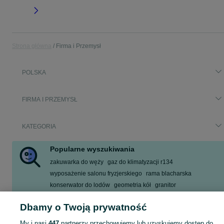
Strona główna
Firma i Przemysł
POLSKA
FIRMA I PRZEMYSŁ
KATEGORIA
Popularne wyszukiwania
zakuwarka do węży
gaz do klimatyzacji r134
wyposażenie salonu fryzjerskiego
rama blacharska
konserwator do lodów
geometria kół
granitor
chłodnia stacjonarna
Dbamy o Twoją prywatność
Zobacz Więcej
My i nasi
447
partnerzy przechowujemy lub uzyskujemy dostęp do