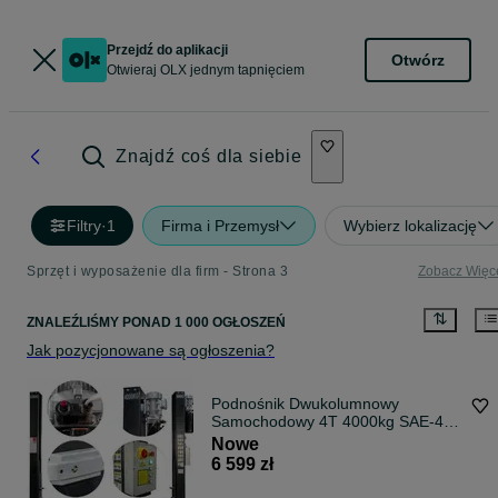
Przejdź do aplikacji
Otwórz
Otwieraj OLX jednym tapnięciem
Znajdź coś dla siebie
Filtry
·
1
Firma i Przemysł
Wybierz lokalizację
Sprzęt i wyposażenie dla firm - Strona 3
Zobacz Więc
ZNALEŹLIŚMY
PONAD
1 000 OGŁOSZEŃ
Jak pozycjonowane są ogłoszenia?
Podnośnik Dwukolumnowy
Samochodowy 4T 4000kg SAE-40
BLACK Automat | Długie Łapy
Nowe
150cm | UDT | Raty | Dostawa Cała
6 599 zł
PL