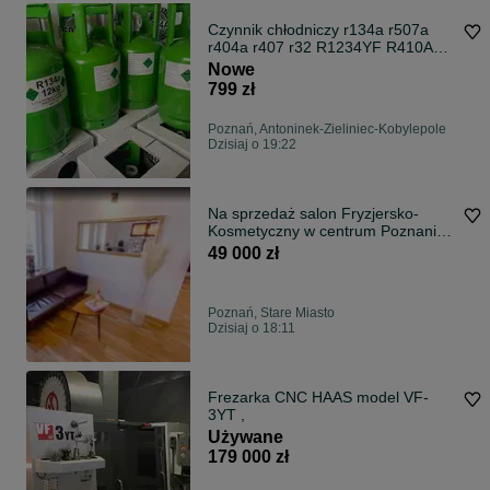
Czynnik chłodniczy r134a r507a
r404a r407 r32 R1234YF R410A
R22
Nowe
799 zł
Poznań, Antoninek-Zieliniec-Kobylepole
Dzisiaj o 19:22
Na sprzedaż salon Fryzjersko-
Kosmetyczny w centrum Poznania -
gotowy biznes
49 000 zł
Poznań, Stare Miasto
Dzisiaj o 18:11
Frezarka CNC HAAS model VF-
3YT ,
Używane
179 000 zł