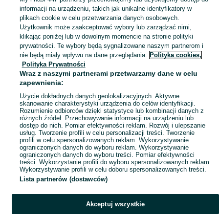
informacji na urządzeniu, takich jak unikalne identyfikatory w
OLX dla firm – sprzęt, wyposażenie biur, maszyny i usługi w atrakcyjnych cenach. Znajdź oferty dopasowane do potrzeb Twojej firmy i rozwijaj swój biznes! U nas znajdziesz także
Zobacz Więc
plikach cookie w celu przetwarzania danych osobowych.
Użytkownik może zaakceptować wybory lub zarządzać nimi,
klikając poniżej lub w dowolnym momencie na stronie polityki
Mapa kategorii
prywatności. Te wybory będą sygnalizowane naszym partnerom i
Mapa miejscowości
nie będą miały wpływu na dane przeglądania.
Polityka cookies,
Mapa ministron
Polityka Prywatności
Wraz z naszymi partnerami przetwarzamy dane w celu
Popularne wyszukiwania
zapewnienia:
Użycie dokładnych danych geolokalizacyjnych. Aktywne
skanowanie charakterystyki urządzenia do celów identyfikacji.
Rozumienie odbiorców dzięki statystyce lub kombinacji danych z
różnych źródeł. Przechowywanie informacji na urządzeniu lub
dostęp do nich. Pomiar efektywności reklam. Rozwój i ulepszanie
usług. Tworzenie profili w celu personalizacji treści. Tworzenie
profili w celu spersonalizowanych reklam. Wykorzystywanie
ograniczonych danych do wyboru reklam. Wykorzystywanie
ograniczonych danych do wyboru treści. Pomiar efektywności
treści. Wykorzystanie profili do wyboru spersonalizowanych reklam.
Wykorzystywanie profili w celu doboru spersonalizowanych treści.
Lista partnerów (dostawców)
Akceptuj wszystkie