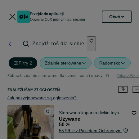
Przejdź do aplikacji
Otwórz
Otwieraj OLX jednym tapnięciem
Znajdź coś dla siebie
Filtry
·
2
Zdalnie sterowane
Radomsko
Zabawki zdalnie sterowane dla dzieci - auta i quady - OLX.pl
Zobacz Więc
ZNALEŹLIŚMY 27 OGŁOSZEŃ
Jak pozycjonowane są ogłoszenia?
Sterowana koparka dickie toys
Używane
50 zł
55,99 zł z Pakietem Ochronnym