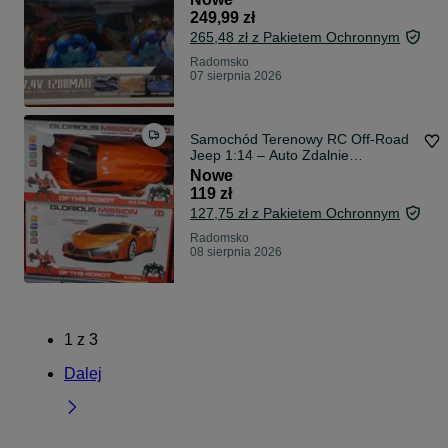
249,99 zł
265,48 zł z Pakietem Ochronnym
Radomsko
07 sierpnia 2026
Samochód Terenowy RC Off-Road
Jeep 1:14 – Auto Zdalnie
Sterowane”
Nowe
119 zł
127,75 zł z Pakietem Ochronnym
Radomsko
08 sierpnia 2026
1
z
3
Dalej