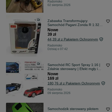
Radomsko
02 sierpnia 2026
Zabawka Transformujący
Samochód Pagani Zonda R 1:32
Rastar -Auto Robot
Nowe
39 zł
44,39 zł z Pakietem Ochronnym
Radomsko
Dzisiaj o 07:42
Samochód RC Sport Spray 1:16 |
Zdalnie sterowany | Efekt mgły i
świateł LED | Nowy
Nowe
169 zł
180,76 zł z Pakietem Ochronnym
Radomsko
09 sierpnia 2026
Samochodzik sterowany pilotem