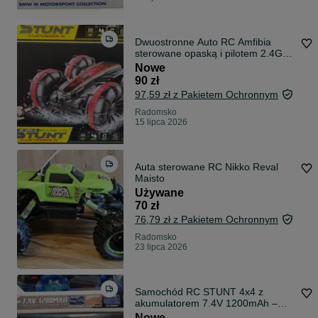
Dwuostronne Auto RC Amfibia
sterowane opaską i pilotem 2.4GHz
na prezent
Nowe
90 zł
97,59 zł z Pakietem Ochronnym
Radomsko
15 lipca 2026
Auta sterowane RC Nikko Reval
Maisto
Używane
70 zł
76,79 zł z Pakietem Ochronnym
Radomsko
23 lipca 2026
Samochód RC STUNT 4x4 z
akumulatorem 7.4V 1200mAh –
sterowanie gestem
Nowe