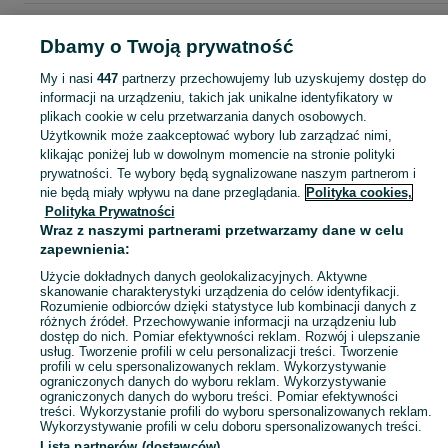
Strona główna
Dla Dzieci
Zabawki
Zdalnie sterowane
Zdalnie sterowane 
Dbamy o Twoją prywatność
Łódzkie
Zdalnie sterowane - Radomsko
My i nasi
447
partnerzy przechowujemy lub uzyskujemy dostęp do
informacji na urządzeniu, takich jak unikalne identyfikatory w
KATEGORIA
plikach cookie w celu przetwarzania danych osobowych.
Użytkownik może zaakceptować wybory lub zarządzać nimi,
domek ogrodowy dla dzieci
,
basen z kulkami
,
zabawki ogrodowe
,
Zobacz Więc
zabawki mu
klikając poniżej lub w dowolnym momencie na stronie polityki
prywatności. Te wybory będą sygnalizowane naszym partnerom i
nie będą miały wpływu na dane przeglądania.
Polityka cookies,
Mapa kategorii
Polityka Prywatności
Mapa miejscowości
Wraz z naszymi partnerami przetwarzamy dane w celu
zapewnienia:
Mapa ministron
Użycie dokładnych danych geolokalizacyjnych. Aktywne
Popularne wyszukiwania
skanowanie charakterystyki urządzenia do celów identyfikacji.
Rozumienie odbiorców dzięki statystyce lub kombinacji danych z
różnych źródeł. Przechowywanie informacji na urządzeniu lub
dostęp do nich. Pomiar efektywności reklam. Rozwój i ulepszanie
usług. Tworzenie profili w celu personalizacji treści. Tworzenie
profili w celu spersonalizowanych reklam. Wykorzystywanie
ograniczonych danych do wyboru reklam. Wykorzystywanie
ograniczonych danych do wyboru treści. Pomiar efektywności
treści. Wykorzystanie profili do wyboru spersonalizowanych reklam.
Wykorzystywanie profili w celu doboru spersonalizowanych treści.
Lista partnerów (dostawców)