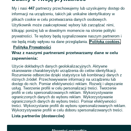
edukacyjne - Opolskie
Zabawki edukacyjne - Kluczbork
My i nasi
447
partnerzy przechowujemy lub uzyskujemy dostęp do
informacji na urządzeniu, takich jak unikalne identyfikatory w
KATEGORIA
plikach cookie w celu przetwarzania danych osobowych.
Użytkownik może zaakceptować wybory lub zarządzać nimi,
domek ogrodowy dla dzieci
,
basen z kulkami
,
zabawki ogrodowe
,
Zobacz Więc
zabawki mu
klikając poniżej lub w dowolnym momencie na stronie polityki
prywatności. Te wybory będą sygnalizowane naszym partnerom i
nie będą miały wpływu na dane przeglądania.
Polityka cookies,
Mapa kategorii
Polityka Prywatności
Mapa miejscowości
Wraz z naszymi partnerami przetwarzamy dane w celu
zapewnienia:
Mapa ministron
Użycie dokładnych danych geolokalizacyjnych. Aktywne
Popularne wyszukiwania
skanowanie charakterystyki urządzenia do celów identyfikacji.
Rozumienie odbiorców dzięki statystyce lub kombinacji danych z
różnych źródeł. Przechowywanie informacji na urządzeniu lub
dostęp do nich. Pomiar efektywności reklam. Rozwój i ulepszanie
usług. Tworzenie profili w celu personalizacji treści. Tworzenie
profili w celu spersonalizowanych reklam. Wykorzystywanie
ograniczonych danych do wyboru reklam. Wykorzystywanie
ograniczonych danych do wyboru treści. Pomiar efektywności
treści. Wykorzystanie profili do wyboru spersonalizowanych reklam.
Wykorzystywanie profili w celu doboru spersonalizowanych treści.
Lista partnerów (dostawców)
Akceptuj wszystkie