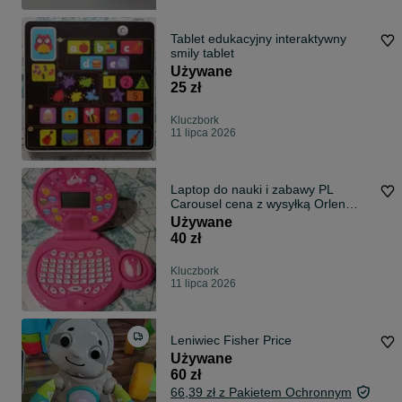
Tablet edukacyjny interaktywny
smily tablet
Używane
25 zł
Kluczbork
11 lipca 2026
Laptop do nauki i zabawy PL
Carousel cena z wysyłką Orlen
paczka
Używane
40 zł
Kluczbork
11 lipca 2026
Leniwiec Fisher Price
Używane
60 zł
66,39 zł z Pakietem Ochronnym