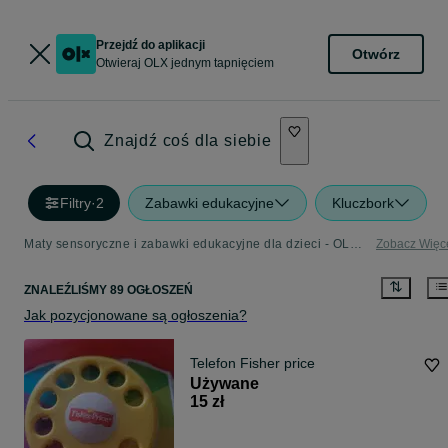
Przejdź do aplikacji
Otwórz
Otwieraj OLX jednym tapnięciem
Znajdź coś dla siebie
Filtry
·
2
Zabawki edukacyjne
Kluczbork
Maty sensoryczne i zabawki edukacyjne dla dzieci - OLX.pl
Zobacz Więc
ZNALEŹLIŚMY 89 OGŁOSZEŃ
Jak pozycjonowane są ogłoszenia?
Telefon Fisher price
Używane
15 zł