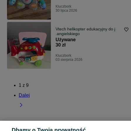
Kluczbork
30 lipca 2026
Vtech helikopter edukacyjny do j
.angielskiego
Używane
30 zł
Kluczbork
03 sierpnia 2026
1
z
9
Dalej
Strona główna
Dla Dzieci
Zabawki
Zabawki edukacyjne
Zabawki
Dbamy o Twoją prywatność