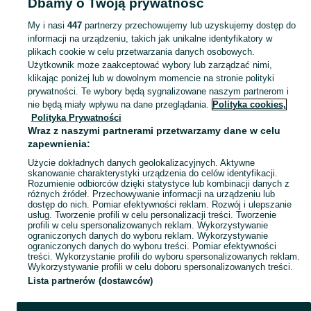
Dbamy o Twoją prywatność
edukacyjne - Śląskie
Zabawki edukacyjne - Jasienica
My i nasi
447
partnerzy przechowujemy lub uzyskujemy dostęp do
informacji na urządzeniu, takich jak unikalne identyfikatory w
KATEGORIA
plikach cookie w celu przetwarzania danych osobowych.
Użytkownik może zaakceptować wybory lub zarządzać nimi,
domek ogrodowy dla dzieci
,
basen z kulkami
,
zabawki ogrodowe
,
Zobacz Więc
zabawki mu
klikając poniżej lub w dowolnym momencie na stronie polityki
prywatności. Te wybory będą sygnalizowane naszym partnerom i
nie będą miały wpływu na dane przeglądania.
Polityka cookies,
Mapa kategorii
Polityka Prywatności
Mapa miejscowości
Wraz z naszymi partnerami przetwarzamy dane w celu
zapewnienia:
Mapa ministron
Użycie dokładnych danych geolokalizacyjnych. Aktywne
Popularne wyszukiwania
skanowanie charakterystyki urządzenia do celów identyfikacji.
Rozumienie odbiorców dzięki statystyce lub kombinacji danych z
różnych źródeł. Przechowywanie informacji na urządzeniu lub
dostęp do nich. Pomiar efektywności reklam. Rozwój i ulepszanie
usług. Tworzenie profili w celu personalizacji treści. Tworzenie
profili w celu spersonalizowanych reklam. Wykorzystywanie
ograniczonych danych do wyboru reklam. Wykorzystywanie
ograniczonych danych do wyboru treści. Pomiar efektywności
treści. Wykorzystanie profili do wyboru spersonalizowanych reklam.
Wykorzystywanie profili w celu doboru spersonalizowanych treści.
Lista partnerów (dostawców)