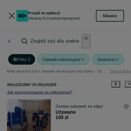
Przejdź do aplikacji
Otwórz
Otwieraj OLX jednym tapnięciem
Znajdź coś dla siebie
Filtry
·
2
Zabawki edukacyjne
Jasienica
Maty sensoryczne i zabawki edukacyjne dla dzieci - OLX.pl
Zobacz Więc
ZNALEŹLIŚMY 25 OGŁOSZEŃ
Jak pozycjonowane są ogłoszenia?
Zestaw zabawek ze zdjęć
Używane
100 zł