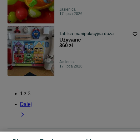
Jasienica
17 lipca 2026
Tablica manipulacyjna duza
Używane
360 zł
Jasienica
17 lipca 2026
1
z
3
Dalej
Strona główna
Dla Dzieci
Zabawki
Zabawki edukacyjne
Zabawki