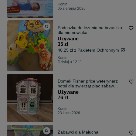
Konin
05 sierpnia 2026
Poduszka do lezenia na brzuszku
dla niemowlaka
Używane
35 zł
40,25 zł z Pakietem Ochronnym
Konin
Dzisiaj o 12:11
Domek Fisher price weterynarz
hotel dla zwierząt plac zabaw
zwierzęta
Używane
76 zł
Konin
23 lipca 2026
Zabawki dla Malucha