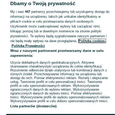
Dbamy o Twoją prywatność
niemowląt - Wielkopolskie
Zabawki dla niemowląt - Konin
My i nasi
447
partnerzy przechowujemy lub uzyskujemy dostęp do
informacji na urządzeniu, takich jak unikalne identyfikatory w
KATEGORIA
plikach cookie w celu przetwarzania danych osobowych.
Użytkownik może zaakceptować wybory lub zarządzać nimi,
domek ogrodowy dla dzieci
,
basen z kulkami
,
zabawki ogrodowe
,
Zobacz Więc
zabawki mu
klikając poniżej lub w dowolnym momencie na stronie polityki
prywatności. Te wybory będą sygnalizowane naszym partnerom i
nie będą miały wpływu na dane przeglądania.
Polityka cookies,
Mapa kategorii
Polityka Prywatności
Mapa miejscowości
Wraz z naszymi partnerami przetwarzamy dane w celu
zapewnienia:
Mapa ministron
Użycie dokładnych danych geolokalizacyjnych. Aktywne
Popularne wyszukiwania
skanowanie charakterystyki urządzenia do celów identyfikacji.
Rozumienie odbiorców dzięki statystyce lub kombinacji danych z
różnych źródeł. Przechowywanie informacji na urządzeniu lub
dostęp do nich. Pomiar efektywności reklam. Rozwój i ulepszanie
usług. Tworzenie profili w celu personalizacji treści. Tworzenie
profili w celu spersonalizowanych reklam. Wykorzystywanie
ograniczonych danych do wyboru reklam. Wykorzystywanie
ograniczonych danych do wyboru treści. Pomiar efektywności
treści. Wykorzystanie profili do wyboru spersonalizowanych reklam.
Wykorzystywanie profili w celu doboru spersonalizowanych treści.
Lista partnerów (dostawców)