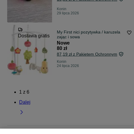
Konin
29 lipca 2026
My First nici pozytywka / karuzela
Dostawa gratis
zając i sowa
Nowe
80 zł
87,19 zł z Pakietem Ochronnym
Konin
24 lipca 2026
1
z
6
Dalej
Strona główna
Dla Dzieci
Zabawki
Zabawki dla niemowląt
Zabawki dla