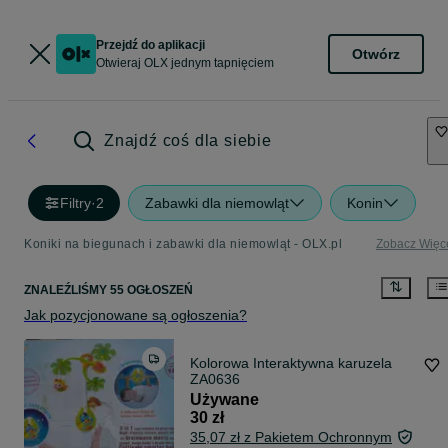
Przejdź do aplikacji
Otwórz
Otwieraj OLX jednym tapnięciem
Znajdź coś dla siebie
Filtry
·
2
Zabawki dla niemowląt
Konin
Koniki na biegunach i zabawki dla niemowląt - OLX.pl
Zobacz Więc
ZNALEŹLIŚMY 55 OGŁOSZEŃ
Jak pozycjonowane są ogłoszenia?
Kolorowa Interaktywna karuzela
ZA0636
Używane
30 zł
35,07 zł z Pakietem Ochronnym