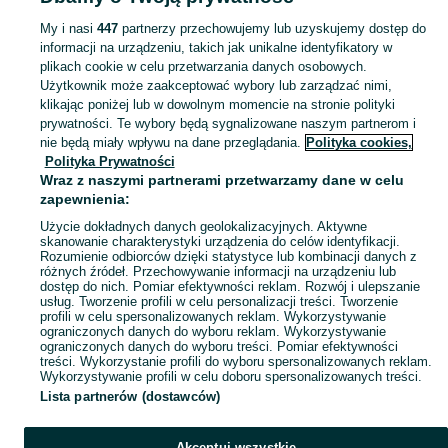
Puzzle - Elbląg
My i nasi
447
partnerzy przechowujemy lub uzyskujemy dostęp do
informacji na urządzeniu, takich jak unikalne identyfikatory w
KATEGORIA
plikach cookie w celu przetwarzania danych osobowych.
Użytkownik może zaakceptować wybory lub zarządzać nimi,
domek ogrodowy dla dzieci
,
basen z kulkami
,
zabawki ogrodowe
,
Zobacz Więc
zabawki mu
klikając poniżej lub w dowolnym momencie na stronie polityki
prywatności. Te wybory będą sygnalizowane naszym partnerom i
nie będą miały wpływu na dane przeglądania.
Polityka cookies,
Mapa kategorii
Polityka Prywatności
Mapa miejscowości
Wraz z naszymi partnerami przetwarzamy dane w celu
zapewnienia:
Mapa ministron
Użycie dokładnych danych geolokalizacyjnych. Aktywne
Popularne wyszukiwania
skanowanie charakterystyki urządzenia do celów identyfikacji.
Rozumienie odbiorców dzięki statystyce lub kombinacji danych z
różnych źródeł. Przechowywanie informacji na urządzeniu lub
dostęp do nich. Pomiar efektywności reklam. Rozwój i ulepszanie
usług. Tworzenie profili w celu personalizacji treści. Tworzenie
profili w celu spersonalizowanych reklam. Wykorzystywanie
ograniczonych danych do wyboru reklam. Wykorzystywanie
ograniczonych danych do wyboru treści. Pomiar efektywności
treści. Wykorzystanie profili do wyboru spersonalizowanych reklam.
Wykorzystywanie profili w celu doboru spersonalizowanych treści.
Lista partnerów (dostawców)
Akceptuj wszystkie