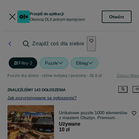
Przejdź do aplikacji
Otwórz
Otwieraj OLX jednym tapnięciem
Znajdź coś dla siebie
Filtry
·
2
Puzzle
Elbląg
Puzzle dla dzieci - różne motywy i poziomy - OLX.pl
Zobacz Więc
ZNALEŹLIŚMY 143 OGŁOSZENIA
Jak pozycjonowane są ogłoszenia?
Unikatowe puzzle 1000 elementów
z miastem Olsztyn. Premium
Quality. Świetne na Prezent.
Używane
Wysyłka lub odbiór w Elblągu.
10 zł
Układanka logiczna/Puzle