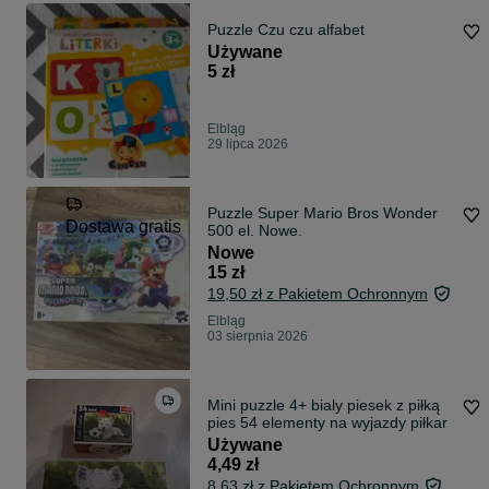
Puzzle Czu czu alfabet
Używane
5 zł
Elbląg
29 lipca 2026
Puzzle Super Mario Bros Wonder
Dostawa gratis
500 el. Nowe.
Nowe
15 zł
19,50 zł z Pakietem Ochronnym
Elbląg
03 sierpnia 2026
Mini puzzle 4+ bialy piesek z piłką
pies 54 elementy na wyjazdy piłkar
Używane
4,49 zł
8,63 zł z Pakietem Ochronnym