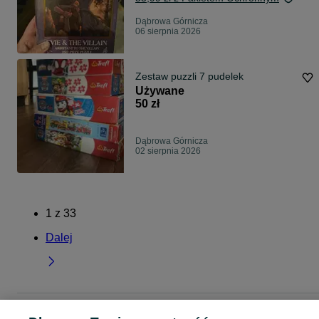
Dąbrowa Górnicza
06 sierpnia 2026
Zestaw puzzli 7 pudelek
Używane
50 zł
Dąbrowa Górnicza
02 sierpnia 2026
1
z
33
Dalej
Strona główna
Dla Dzieci
Zabawki
Puzzle
Puzzle - Śląskie
Puzzle -