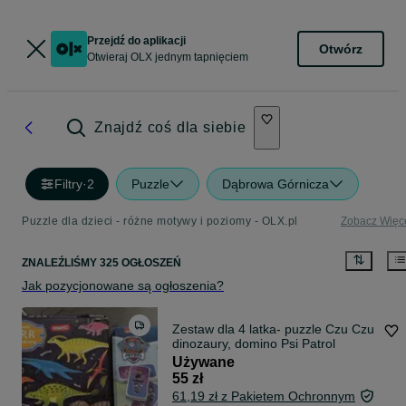
Przejdź do aplikacji
Otwórz
Otwieraj OLX jednym tapnięciem
Znajdź coś dla siebie
Filtry
·
2
Puzzle
Dąbrowa Górnicza
Puzzle dla dzieci - różne motywy i poziomy - OLX.pl
Zobacz Więc
ZNALEŹLIŚMY 325 OGŁOSZEŃ
Jak pozycjonowane są ogłoszenia?
Zestaw dla 4 latka- puzzle Czu Czu
dinozaury, domino Psi Patrol
Używane
55 zł
61,19 zł z Pakietem Ochronnym