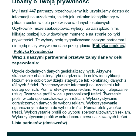
Dbamy o Twoją prywatność
Dąbrowa Górnicza
My i nasi
447
partnerzy przechowujemy lub uzyskujemy dostęp do
informacji na urządzeniu, takich jak unikalne identyfikatory w
KATEGORIA
plikach cookie w celu przetwarzania danych osobowych.
Użytkownik może zaakceptować wybory lub zarządzać nimi,
domek ogrodowy dla dzieci
,
basen z kulkami
,
zabawki ogrodowe
,
Zobacz Więc
zabawki mu
klikając poniżej lub w dowolnym momencie na stronie polityki
prywatności. Te wybory będą sygnalizowane naszym partnerom i
nie będą miały wpływu na dane przeglądania.
Polityka cookies,
Mapa kategorii
Polityka Prywatności
Mapa miejscowości
Wraz z naszymi partnerami przetwarzamy dane w celu
zapewnienia:
Mapa ministron
Użycie dokładnych danych geolokalizacyjnych. Aktywne
Popularne wyszukiwania
skanowanie charakterystyki urządzenia do celów identyfikacji.
Rozumienie odbiorców dzięki statystyce lub kombinacji danych z
różnych źródeł. Przechowywanie informacji na urządzeniu lub
dostęp do nich. Pomiar efektywności reklam. Rozwój i ulepszanie
usług. Tworzenie profili w celu personalizacji treści. Tworzenie
profili w celu spersonalizowanych reklam. Wykorzystywanie
ograniczonych danych do wyboru reklam. Wykorzystywanie
ograniczonych danych do wyboru treści. Pomiar efektywności
treści. Wykorzystanie profili do wyboru spersonalizowanych reklam.
Wykorzystywanie profili w celu doboru spersonalizowanych treści.
Lista partnerów (dostawców)