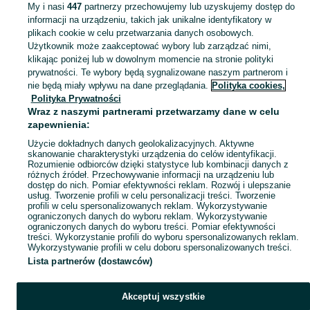
My i nasi
447
partnerzy przechowujemy lub uzyskujemy dostęp do
informacji na urządzeniu, takich jak unikalne identyfikatory w
KATEGORIA
plikach cookie w celu przetwarzania danych osobowych.
Użytkownik może zaakceptować wybory lub zarządzać nimi,
domek ogrodowy dla dzieci
,
basen z kulkami
,
zabawki ogrodowe
,
Zobacz Więc
zabawki mu
klikając poniżej lub w dowolnym momencie na stronie polityki
prywatności. Te wybory będą sygnalizowane naszym partnerom i
nie będą miały wpływu na dane przeglądania.
Polityka cookies,
Mapa kategorii
Polityka Prywatności
Mapa miejscowości
Wraz z naszymi partnerami przetwarzamy dane w celu
zapewnienia:
Mapa ministron
Użycie dokładnych danych geolokalizacyjnych. Aktywne
Popularne wyszukiwania
skanowanie charakterystyki urządzenia do celów identyfikacji.
Rozumienie odbiorców dzięki statystyce lub kombinacji danych z
różnych źródeł. Przechowywanie informacji na urządzeniu lub
dostęp do nich. Pomiar efektywności reklam. Rozwój i ulepszanie
usług. Tworzenie profili w celu personalizacji treści. Tworzenie
profili w celu spersonalizowanych reklam. Wykorzystywanie
ograniczonych danych do wyboru reklam. Wykorzystywanie
ograniczonych danych do wyboru treści. Pomiar efektywności
treści. Wykorzystanie profili do wyboru spersonalizowanych reklam.
Wykorzystywanie profili w celu doboru spersonalizowanych treści.
Lista partnerów (dostawców)
Akceptuj wszystkie