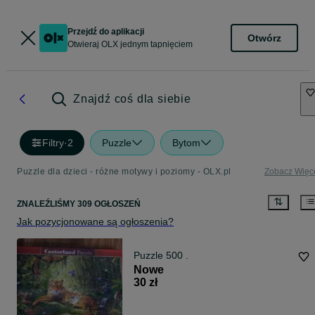
Przejdź do aplikacji
Otwórz
Otwieraj OLX jednym tapnięciem
Znajdź coś dla siebie
Filtry
·
2
Puzzle
Bytom
Puzzle dla dzieci - różne motywy i poziomy - OLX.pl
Zobacz Więc
ZNALEŹLIŚMY 309 OGŁOSZEŃ
Jak pozycjonowane są ogłoszenia?
Puzzle 500 .
Nowe
30 zł