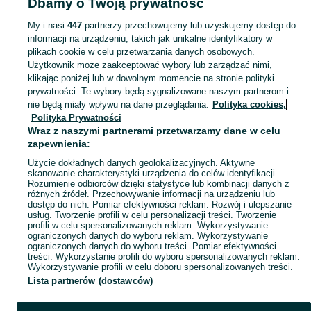
Dbamy o Twoją prywatność
Puzzle - Brodnica
My i nasi
447
partnerzy przechowujemy lub uzyskujemy dostęp do
informacji na urządzeniu, takich jak unikalne identyfikatory w
KATEGORIA
plikach cookie w celu przetwarzania danych osobowych.
Użytkownik może zaakceptować wybory lub zarządzać nimi,
domek ogrodowy dla dzieci
,
basen z kulkami
,
zabawki ogrodowe
,
Zobacz Więc
zabawki mu
klikając poniżej lub w dowolnym momencie na stronie polityki
prywatności. Te wybory będą sygnalizowane naszym partnerom i
nie będą miały wpływu na dane przeglądania.
Polityka cookies,
Mapa kategorii
Polityka Prywatności
Mapa miejscowości
Wraz z naszymi partnerami przetwarzamy dane w celu
zapewnienia:
Mapa ministron
Użycie dokładnych danych geolokalizacyjnych. Aktywne
Popularne wyszukiwania
skanowanie charakterystyki urządzenia do celów identyfikacji.
Rozumienie odbiorców dzięki statystyce lub kombinacji danych z
różnych źródeł. Przechowywanie informacji na urządzeniu lub
dostęp do nich. Pomiar efektywności reklam. Rozwój i ulepszanie
usług. Tworzenie profili w celu personalizacji treści. Tworzenie
profili w celu spersonalizowanych reklam. Wykorzystywanie
ograniczonych danych do wyboru reklam. Wykorzystywanie
ograniczonych danych do wyboru treści. Pomiar efektywności
treści. Wykorzystanie profili do wyboru spersonalizowanych reklam.
Wykorzystywanie profili w celu doboru spersonalizowanych treści.
Lista partnerów (dostawców)