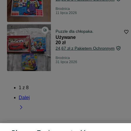
Brodnica
11 lipca 2026
Puzzle dla chłopaka.
Używane
20 zł
24,67 zł z Pakietem Ochronnym
Brodnica
31 lipca 2026
1
z
8
Dalej
Strona główna
Dla Dzieci
Zabawki
Puzzle
Puzzle - Kujawsko-pomorskie