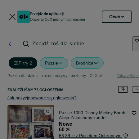
Przejdź do aplikacji
Otwórz
Otwieraj OLX jednym tapnięciem
Znajdź coś dla siebie
Filtry
·
2
Puzzle
Brodnica
Puzzle dla dzieci - różne motywy i poziomy - OLX.pl
Zobacz Więc
ZNALEŹLIŚMY 73 OGŁOSZENIA
Jak pozycjonowane są ogłoszenia?
Puzzle 1000 Disney Mickey Bambi
Alicja Zakochany kundel
Nowe
60 zł
66,39 zł z Pakietem Ochronnym