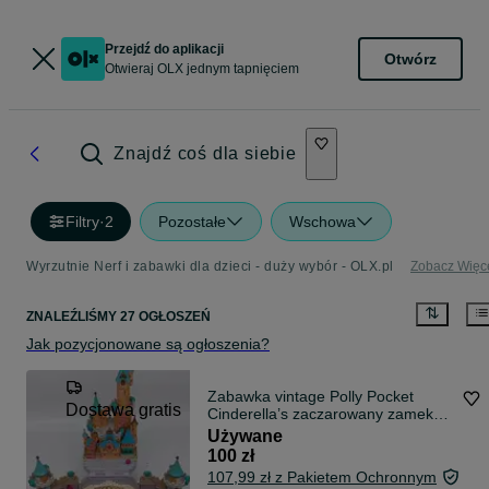
Przejdź do aplikacji
Otwórz
Otwieraj OLX jednym tapnięciem
Znajdź coś dla siebie
Filtry
·
2
Pozostałe
Wschowa
Wyrzutnie Nerf i zabawki dla dzieci - duży wybór - OLX.pl
Zobacz Więc
ZNALEŹLIŚMY 27 OGŁOSZEŃ
Jak pozycjonowane są ogłoszenia?
Zabawka vintage Polly Pocket
Dostawa gratis
Cinderella’s zaczarowany zamek
1995
Używane
100 zł
107,99 zł z Pakietem Ochronnym