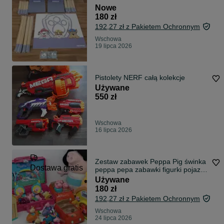
Nowe
180 zł
192,27 zł z Pakietem Ochronnym
Wschowa
19 lipca 2026
Pistolety NERF całą kolekcje
Używane
550 zł
Wschowa
16 lipca 2026
Zestaw zabawek Peppa Pig świnka
Dostawa gratis
peppa pepa zabawki figurki pojazd
domek maskotki miś teddy
Używane
DARMOWA DOSTAWA OLX
180 zł
192,27 zł z Pakietem Ochronnym
Wschowa
24 lipca 2026