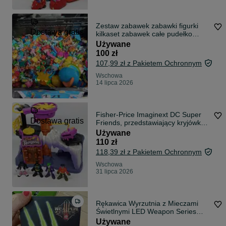
Zestaw zabawek zabawki figurki
Dostawa gratis
kilkaset zabawek całe pudełko
zabawek minifigurki DARMOWA
Używane
DOSTAWA OLX
100 zł
107,99 zł z Pakietem Ochronnym
Wschowa
14 lipca 2026
Fisher-Price Imaginext DC Super
Dostawa gratis
Friends, przedstawiający kryjówkę
Pingwina The Penguin Lair
Używane
110 zł
118,39 zł z Pakietem Ochronnym
Wschowa
31 lipca 2026
Rękawica Wyrzutnia z Mieczami
Świetlnymi LED Weapon Series
Zabawka dla Dzieci
Używane