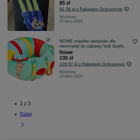
85 zł
92,39 zł z Pakietem Ochronnym
Wschowa
25 lipca 2026
NOWE miękkie siedzisko dla
niemowląt do zabawy Vulli Sophie
la Giraffe Żyrafa
Nowe
130 zł
139,97 zł z Pakietem Ochronnym
Wschowa
14 lipca 2026
1
z
3
Dalej