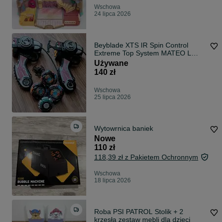
Wschowa
24 lipca 2026
Beyblade XTS IR Spin Control
Extreme Top System MATEO L
DRAGO
Używane
140 zł
Wschowa
25 lipca 2026
Wytowrnica baniek
Nowe
110 zł
118,39 zł z Pakietem Ochronnym
Wschowa
18 lipca 2026
Roba PSI PATROL Stolik + 2
krzesła zestaw mebli dla dzieci