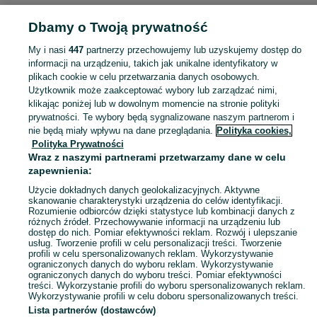
Strona główna
Dla Dzieci
Zabawki
Pozostałe
Pozostałe - Lubuskie
Dbamy o Twoją prywatność
Pozostałe - Wschowa
My i nasi
447
partnerzy przechowujemy lub uzyskujemy dostęp do
informacji na urządzeniu, takich jak unikalne identyfikatory w
KATEGORIA
plikach cookie w celu przetwarzania danych osobowych.
Użytkownik może zaakceptować wybory lub zarządzać nimi,
domek ogrodowy dla dzieci
,
basen z kulkami
,
zabawki ogrodowe
,
Zobacz Więc
zabawki mu
klikając poniżej lub w dowolnym momencie na stronie polityki
prywatności. Te wybory będą sygnalizowane naszym partnerom i
nie będą miały wpływu na dane przeglądania.
Polityka cookies,
Mapa kategorii
Polityka Prywatności
Mapa miejscowości
Wraz z naszymi partnerami przetwarzamy dane w celu
zapewnienia:
Mapa ministron
Użycie dokładnych danych geolokalizacyjnych. Aktywne
Popularne wyszukiwania
skanowanie charakterystyki urządzenia do celów identyfikacji.
Rozumienie odbiorców dzięki statystyce lub kombinacji danych z
różnych źródeł. Przechowywanie informacji na urządzeniu lub
dostęp do nich. Pomiar efektywności reklam. Rozwój i ulepszanie
usług. Tworzenie profili w celu personalizacji treści. Tworzenie
profili w celu spersonalizowanych reklam. Wykorzystywanie
ograniczonych danych do wyboru reklam. Wykorzystywanie
ograniczonych danych do wyboru treści. Pomiar efektywności
treści. Wykorzystanie profili do wyboru spersonalizowanych reklam.
Wykorzystywanie profili w celu doboru spersonalizowanych treści.
Lista partnerów (dostawców)