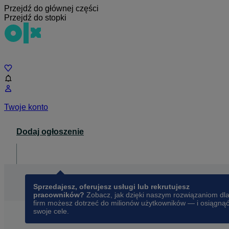
Przejdź do głównej części
Przejdź do stopki
Czat
Twoje konto
Dodaj ogłoszenie
Dla biznesu
opens in a new tab
Sprzedajesz, oferujesz usługi lub rekrutujesz
pracowników?
Zobacz, jak dzięki naszym rozwiązaniom dl
firm możesz dotrzeć do milionów użytkowników — i osiągną
swoje cele.