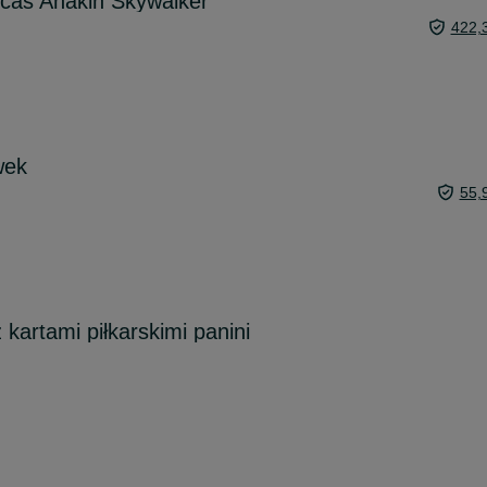
icas Anakin Skywalker
422,
wek
55,
kartami piłkarskimi panini