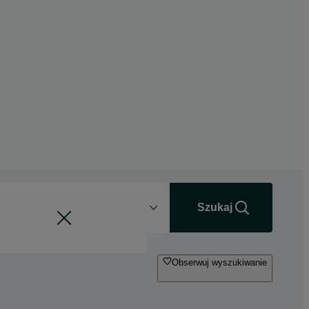
Odległość
+0 km
Szukaj
Obserwuj wyszukiwanie