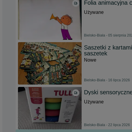
Folia animacyjna ce
Używane
Bielsko-Biała - 05 sierpnia 2
Saszetki z kartam
saszetek
Nowe
Bielsko-Biała - 16 lipca 2026
Dyski sensoryczne
Używane
Bielsko-Biała - 22 lipca 2026