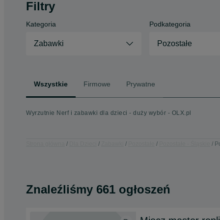
Filtry
Kategoria
Podkategoria
Zabawki
Pozostałe
Wszystkie
Firmowe
Prywatne
Wyrzutnie Nerf i zabawki dla dzieci - duży wybór - OLX.pl
Strona główna
Dla Dzieci
Zabawki
Pozostałe
Pozostałe - Śląskie
Po
Znaleźliśmy 661 ogłoszeń