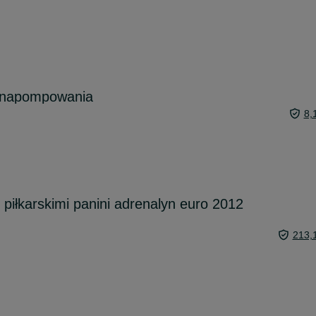
o napompowania
8,
 piłkarskimi panini adrenalyn euro 2012
213,