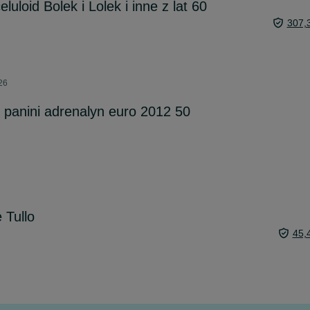
luloid Bolek i Lolek i inne z lat 60
307,
026
i panini adrenalyn euro 2012 50
 Tullo
45,