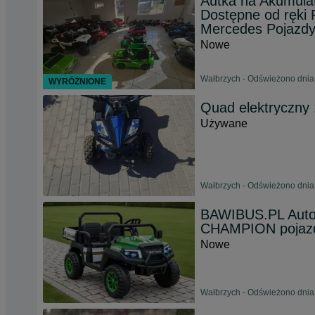
Autka na Akumula
Dostępne od ręki
Mercedes Pojazdy
Nowe
Wałbrzych - Odświeżono dnia
WYRÓŻNIONE
Quad elektryczny
Używane
Wałbrzych - Odświeżono dnia
BAWIBUS.PL Auto
CHAMPION poja
Nowe
Wałbrzych - Odświeżono dnia