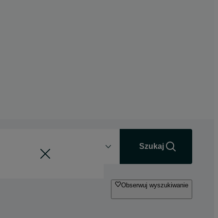
Odległość
+0 km
Szukaj
Obserwuj wyszukiwanie