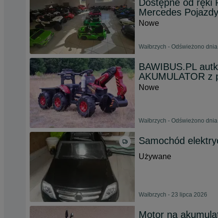
Dostępne od ręki
Mercedes Pojazdy
Nowe
Wałbrzych - Odświeżono dnia
BAWIBUS.PL autk
AKUMULATOR z pr
Nowe
Wałbrzych - Odświeżono dnia
Samochód elektry
Używane
Wałbrzych - 23 lipca 2026
Motor na akumula