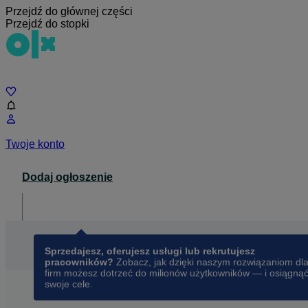
Przejdź do głównej części
Przejdź do stopki
Czat
Twoje konto
Dodaj ogłoszenie
Dla biznesu
opens in a new tab
Sprzedajesz, oferujesz usługi lub rekrutujesz
pracowników?
Zobacz, jak dzięki naszym rozwiązaniom dl
firm możesz dotrzeć do milionów użytkowników — i osiągną
swoje cele.