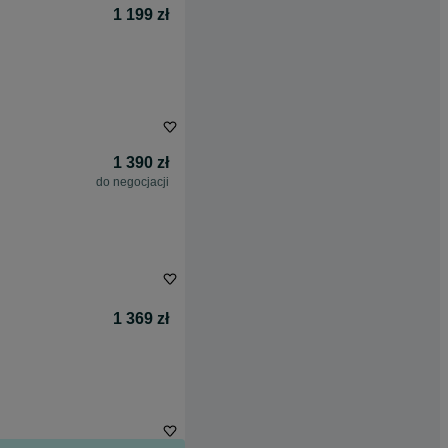
1 199 zł
1 390 zł
do negocjacji
1 369 zł