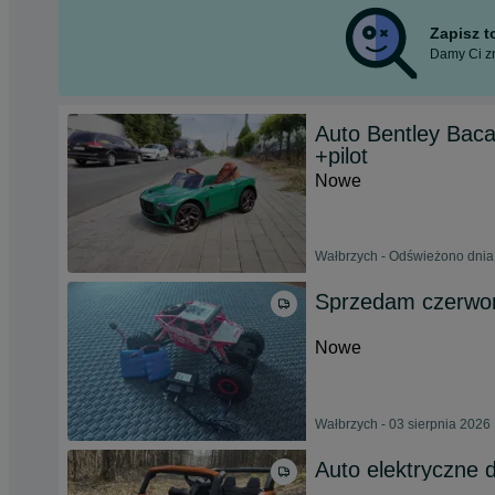
Zapisz 
Damy Ci zn
Auto Bentley Bacal
+pilot
Nowe
Wałbrzych - Odświeżono dnia
Sprzedam czerwon
Nowe
Wałbrzych - 03 sierpnia 2026
Auto elektryczne 