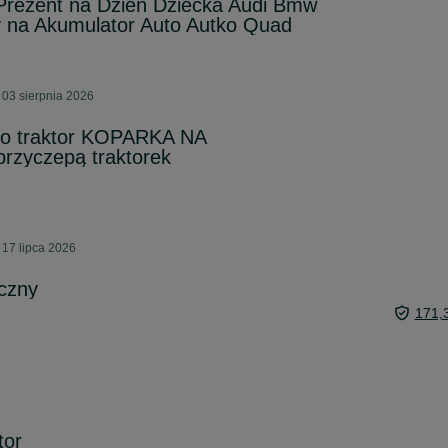
 Prezent na Dzień Dziecka Audi Bmw
 na Akumulator Auto Autko Quad
 03 sierpnia 2026
o traktor KOPARKA NA
zyczepą traktorek
 17 lipca 2026
czny
171,
tor