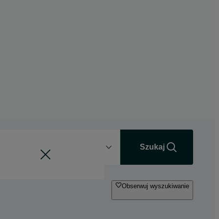
Odległość
+0 km
Szukaj
Obserwuj wyszukiwanie