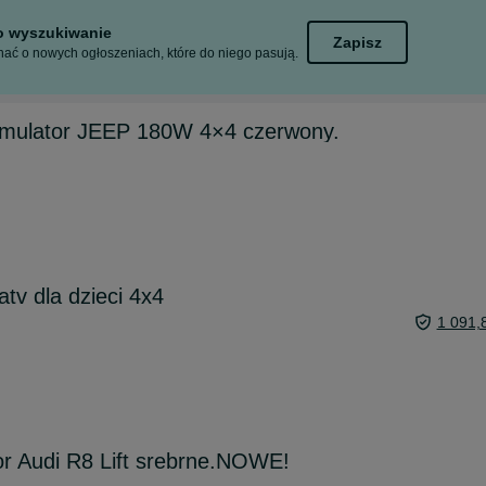
to wyszukiwanie
Zapisz
ać o nowych ogłoszeniach, które do niego pasują.
mulator JEEP 180W 4×4 czerwony.
tv dla dzieci 4x4
1 091,
r Audi R8 Lift srebrne.NOWE!