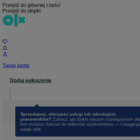
Przejdź do głównej części
Przejdź do stopki
Czat
Twoje konto
Dodaj ogłoszenie
Dla biznesu
opens in a new tab
Sprzedajesz, oferujesz usługi lub rekrutujesz
pracowników?
Zobacz, jak dzięki naszym rozwiązaniom dl
firm możesz dotrzeć do milionów użytkowników — i osiągną
swoje cele.